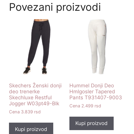
Povezani proizvodi
Skechers Ženski donji
Hummel Donji Deo
deo trenerke
Hmlgosler Tapered
Skechluxe Restful
Pants T931407-9003
Jogger W03pt49-Blk
2.499
rsd
3.839
rsd
Kupi proizvod
Kupi proizvod