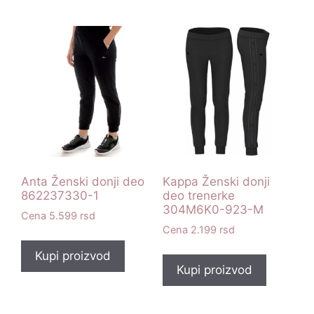
Anta Ženski donji deo
Kappa Ženski donji
862237330-1
deo trenerke
304M6K0-923-M
5.599
rsd
2.199
rsd
Kupi proizvod
Kupi proizvod