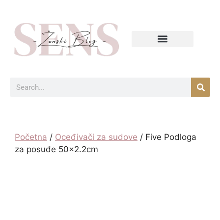
Početna
/
Oceđivači za sudove
/ Five Podloga
za posuđe 50×2.2cm