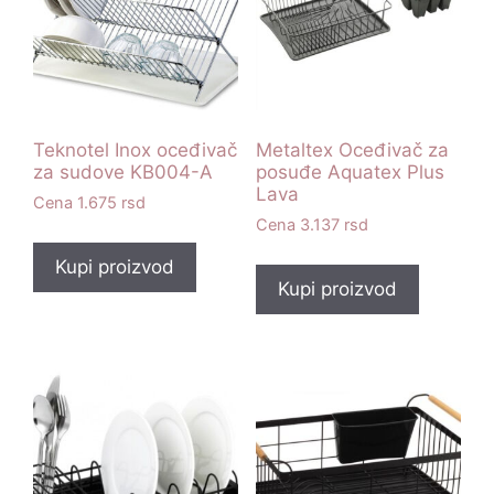
Teknotel Inox oceđivač
Metaltex Oceđivač za
za sudove KB004-A
posuđe Aquatex Plus
Lava
1.675
rsd
3.137
rsd
Kupi proizvod
Kupi proizvod