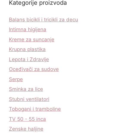
Kategorije proizvoda
Balans bicikli i tricikli za decu
Intimna higijena
Kreme za suncanje
Krupna plastika
Lepota i Zdravlje
Oceđivači za sudove
Serpe
Sminka za lice
Stubni ventilatori
Tobogani i tramboline
TV 50 - 55 inca
Zenske haljine