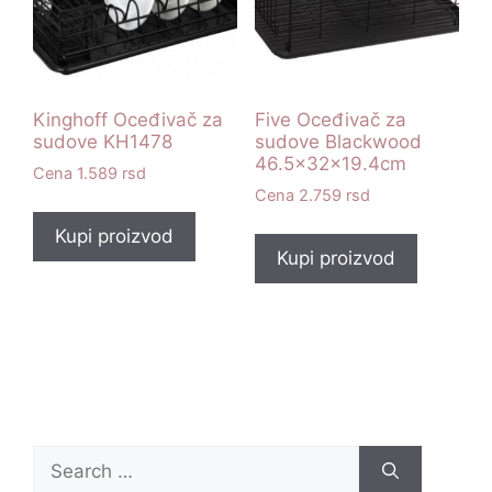
Kinghoff Oceđivač za
Five Oceđivač za
sudove KH1478
sudove Blackwood
46.5x32x19.4cm
1.589
rsd
2.759
rsd
Kupi proizvod
Kupi proizvod