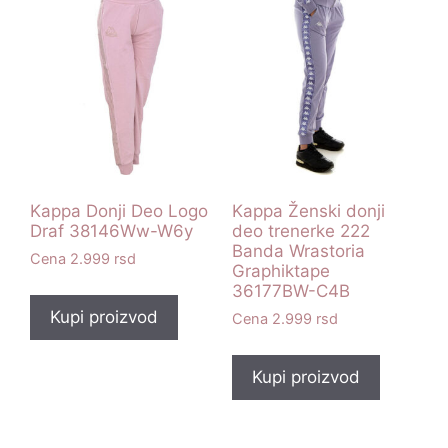
Kappa Donji Deo Logo
Kappa Ženski donji
Draf 38146Ww-W6y
deo trenerke 222
Banda Wrastoria
2.999
rsd
Graphiktape
36177BW-C4B
Kupi proizvod
2.999
rsd
Kupi proizvod