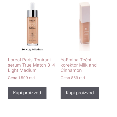
Loreal Paris Tonirani
YaEmina Tečni
serum True Match 3-4
korektor Milk and
Light Medium
Cinnamon
1.599
rsd
869
rsd
Kupi proizvod
Kupi proizvod