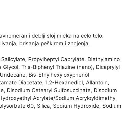
vnomeran i deblji sloj mleka na celo telo.
livanja, brisanja peškirom i znojenja.
 Salicylate, Propylheptyl Caprylate, Diethylamino
lycol, Tris-Biphenyl Triazine (nano), Dicaprylyl
, Undecane, Bis-Ethylhexyloxyphenol
amate Diacetate, 1,2-Hexanediol, Allantoin,
ide, Disodium Cetearyl Sulfosuccinate, Disodium
Hydroxyethyl Acrylate/Sodium Acryloyldimethyl
olysorbate 60, Silica, Sodium Hydroxide, Sodium