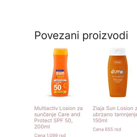
Povezani proizvodi
Multiactiv Losion za
Ziaja Sun Losion 
sunčanje Care and
ubrzano tamnjenj
Protect SPF 50,
150ml
200ml
655
rsd
1.099
rsd