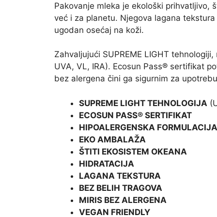
Pakovanje mleka je ekološki prihvatljivo,
već i za planetu. Njegova lagana tekstura 
ugodan osećaj na koži.
Zahvaljujući SUPREME LIGHT tehnologiji, 
UVA, VL, IRA). Ecosun Pass® sertifikat po
bez alergena čini ga sigurnim za upotrebu
SUPREME LIGHT TEHNOLOGIJA
(
ECOSUN PASS® SERTIFIKAT
HIPOALERGENSKA FORMULACIJ
EKO AMBALAŽA
ŠTITI EKOSISTEM OKEANA
HIDRATACIJA
LAGANA TEKSTURA
BEZ BELIH TRAGOVA
MIRIS BEZ ALERGENA
VEGAN FRIENDLY