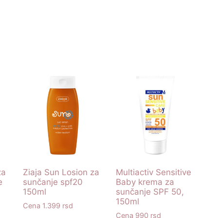
za
Ziaja Sun Losion za
Multiactiv Sensitive
e
sunčanje spf20
Baby krema za
150ml
sunčanje SPF 50,
150ml
1.399
rsd
990
rsd