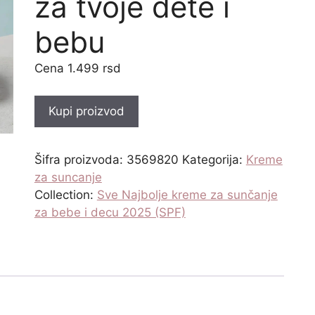
za tvoje dete i
bebu
1.499
rsd
Kupi proizvod
Šifra proizvoda:
3569820
Kategorija:
Kreme
za suncanje
Collection:
Sve Najbolje kreme za sunčanje
za bebe i decu 2025 (SPF)