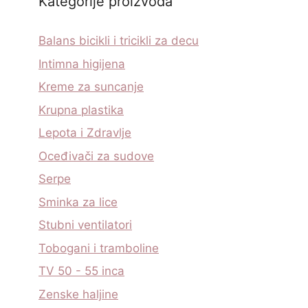
Kategorije proizvoda
Balans bicikli i tricikli za decu
Intimna higijena
Kreme za suncanje
Krupna plastika
Lepota i Zdravlje
Oceđivači za sudove
Serpe
Sminka za lice
Stubni ventilatori
Tobogani i tramboline
TV 50 - 55 inca
Zenske haljine