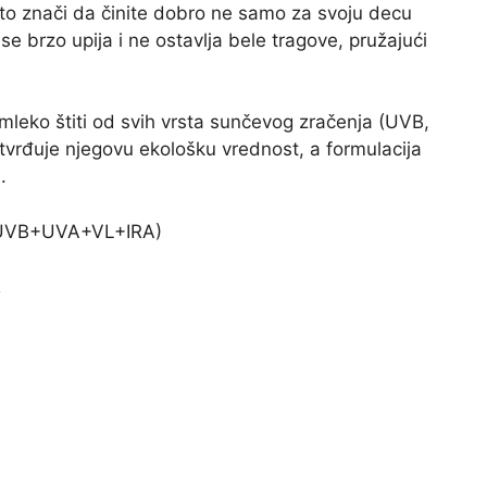
 što znači da činite dobro ne samo za svoju decu
se brzo upija i ne ostavlja bele tragove, pružajući
mleko štiti od svih vrsta sunčevog zračenja (UVB,
tvrđuje njegovu ekološku vrednost, a formulacija
.
UVB+UVA+VL+IRA)
A