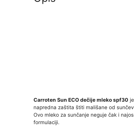
Carroten Sun ECO dečije mleko spf30
je
napredna zaštita štiti mališane od sunčevo
Ovo mleko za sunčanje neguje čak i najoset
formulaciji.