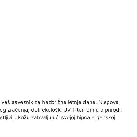
 vaš saveznik za bezbrižne letnje dane. Njegova
g zračenja, dok ekološki UV filteri brinu o prirodi.
ljiviju kožu zahvaljujući svojoj hipoalergenskoj