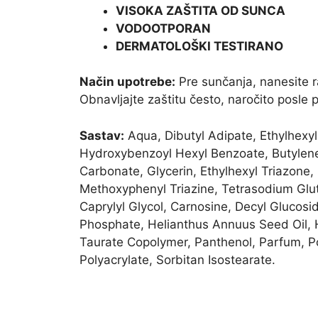
VISOKA ZAŠTITA OD SUNCA
VODOOTPORAN
DERMATOLOŠKI TESTIRANO
Način upotrebe:
Pre sunčanja, nanesite ra
Obnavljajte zaštitu često, naročito posle p
Sastav:
Aqua, Dibutyl Adipate, Ethylhexyl
Hydroxybenzoyl Hexyl Benzoate, Butylene G
Carbonate, Glycerin, Ethylhexyl Triazone
Methoxyphenyl Triazine, Tetrasodium Glut
Caprylyl Glycol, Carnosine, Decyl Glucos
Phosphate, Helianthus Annuus Seed Oil, 
Taurate Copolymer, Panthenol, Parfum, P
Polyacrylate, Sorbitan Isostearate.