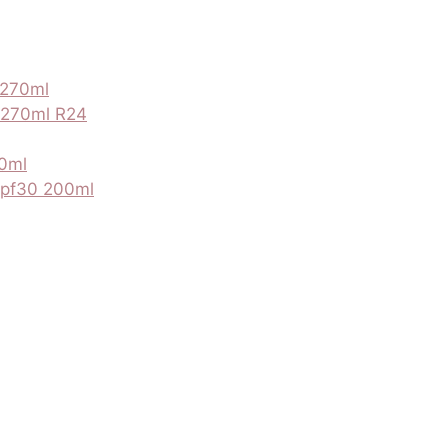
 270ml
0 270ml R24
00ml
spf30 200ml