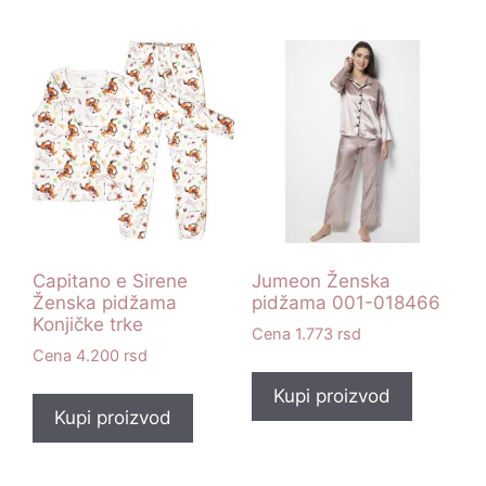
Capitano e Sirene
Jumeon Ženska
Ženska pidžama
pidžama 001-018466
Konjičke trke
1.773
rsd
4.200
rsd
Kupi proizvod
Kupi proizvod