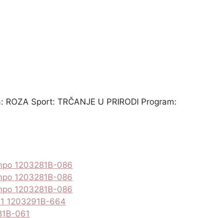
: ROZA Sport: TRČANJE U PRIRODI Program:
empo 1203281B-086
empo 1203281B-086
empo 1203281B-086
 21 1203291B-664
81B-061