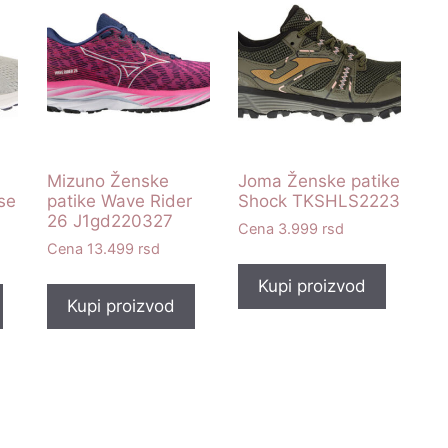
Mizuno Ženske
Joma Ženske patike
se
patike Wave Rider
Shock TKSHLS2223
26 J1gd220327
3.999
rsd
13.499
rsd
Kupi proizvod
Kupi proizvod