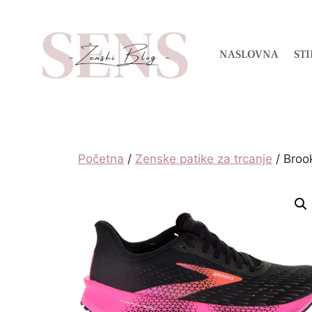
NASLOVNA
STI
Početna
/
Zenske patike za trcanje
/ Broo