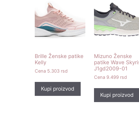
Brille Ženske patike
Mizuno Ženske
Kelly
patike Wave Skyri
J1gd2009-01
5.303
rsd
9.499
rsd
Kupi proizvod
Kupi proizvod