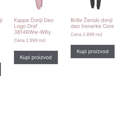
i
Kappa Donji Deo
Brille Ženski donji
Logo Draf
deo trenerke Core
38146Ww-W6y
2.896
rsd
2.999
rsd
Kupi proizvod
Kupi proizvod