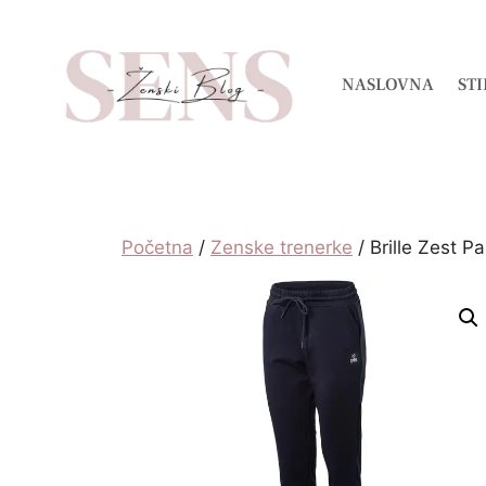
NASLOVNA
STI
Početna
/
Zenske trenerke
/ Brille Zest P