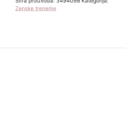
Šifra proizvoda:
3494098
Kategorija:
Zenske trenerke