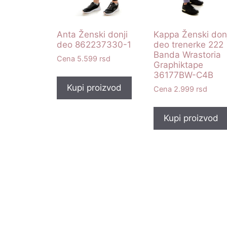
Anta Ženski donji
Kappa Ženski donj
deo 862237330-1
deo trenerke 222
Banda Wrastoria
5.599
rsd
Graphiktape
36177BW-C4B
Kupi proizvod
2.999
rsd
Kupi proizvod