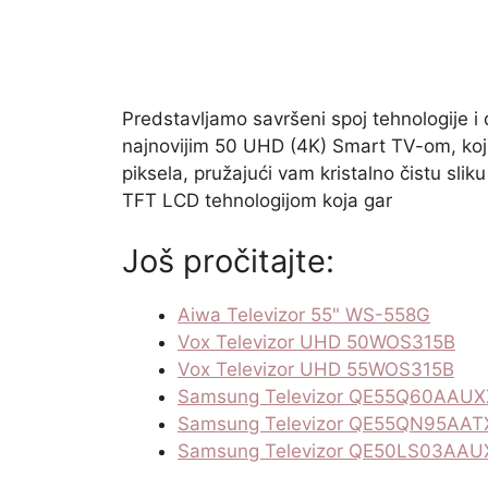
Predstavljamo savršeni spoj tehnologije i
najnovijim 50 UHD (4K) Smart TV-om, koj
piksela, pružajući vam kristalno čistu sl
TFT LCD tehnologijom koja gar
Još pročitajte:
Aiwa Televizor 55" WS-558G
Vox Televizor UHD 50WOS315B
Vox Televizor UHD 55WOS315B
Samsung Televizor QE55Q60AAU
Samsung Televizor QE55QN95AA
Samsung Televizor QE50LS03AA