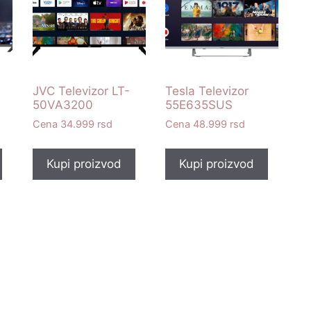
JVC Televizor LT-
Tesla Televizor
50VA3200
55E635SUS
34.999
rsd
48.999
rsd
Kupi proizvod
Kupi proizvod