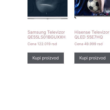
Samsung Televizor
Hisense Televizor
QE55LS01BGUXXH
QLED 55E7HQ
122.019
rsd
49.999
rsd
Kupi proizvod
Kupi proizvod