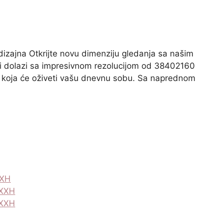
 dizajna Otkrijte novu dimenziju gledanja sa našim
i dolazi sa impresivnom rezolucijom od 38402160
iku koja će oživeti vašu dnevnu sobu. Sa naprednom
XXH
TXXH
UXXH