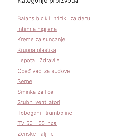
Kategorije proizvoda
Balans bicikli i tricikli za decu
Intimna higijena
Kreme za suncanje
Krupna plastika
Lepota i Zdravlje
Oceđivači za sudove
Serpe
Sminka za lice
Stubni ventilatori
Tobogani i tramboline
TV 50 - 55 inca
Zenske haljine