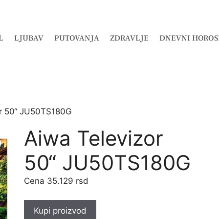
L
LJUBAV
PUTOVANJA
ZDRAVLJE
DNEVNI HOROS
or 50“ JU50TS180G
Aiwa Televizor
50“ JU50TS180G
35.129
rsd
Kupi proizvod