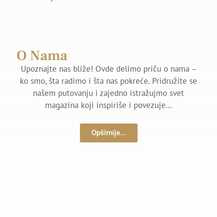
O Nama
Upoznajte nas bliže! Ovde delimo priču o nama –
ko smo, šta radimo i šta nas pokreće. Pridružite se
našem putovanju i zajedno istražujmo svet
magazina koji inspiriše i povezuje…
Opširnije...