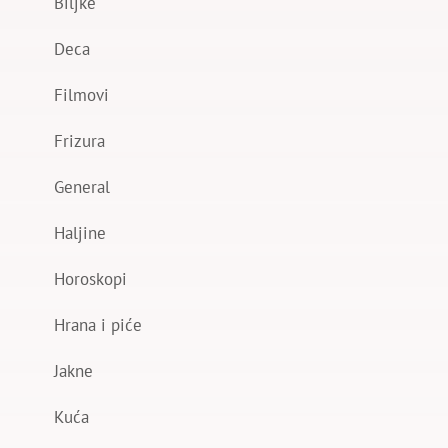
Biljke
Deca
Filmovi
Frizura
General
Haljine
Horoskopi
Hrana i piće
Jakne
Kuća