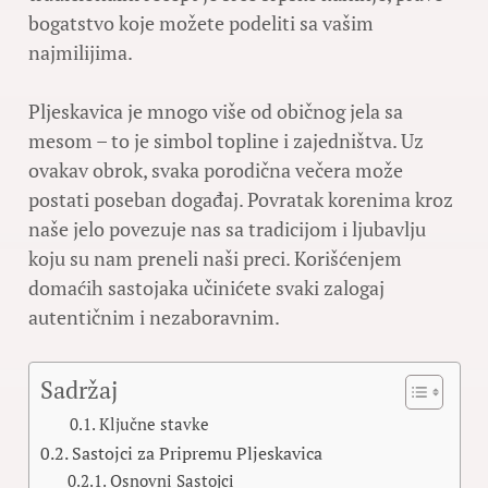
bogatstvo koje možete podeliti sa vašim
najmilijima.
Pljeskavica je mnogo više od običnog jela sa
mesom – to je simbol topline i zajedništva. Uz
ovakav obrok, svaka porodična večera može
postati poseban događaj. Povratak korenima kroz
naše jelo povezuje nas sa tradicijom i ljubavlju
koju su nam preneli naši preci. Korišćenjem
domaćih sastojaka učinićete svaki zalogaj
autentičnim i nezaboravnim.
Sadržaj
Ključne stavke
Sastojci za Pripremu Pljeskavica
Osnovni Sastojci