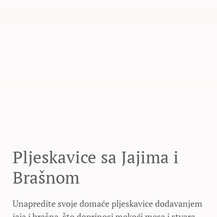
Pljeskavice sa Jajima i
Brašnom
Unapredite svoje domaće pljeskavice dodavanjem
jaja i brašna, što doprinosi mekoći mesa i stvara