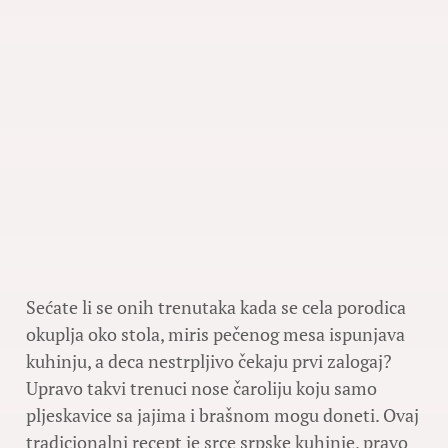
Sećate li se onih trenutaka kada se cela porodica
okuplja oko stola, miris pečenog mesa ispunjava
kuhinju, a deca nestrpljivo čekaju prvi zalogaj?
Upravo takvi trenuci nose čaroliju koju samo
pljeskavice sa jajima i brašnom mogu doneti. Ovaj
tradicionalni recept je srce srpske kuhinje, pravo