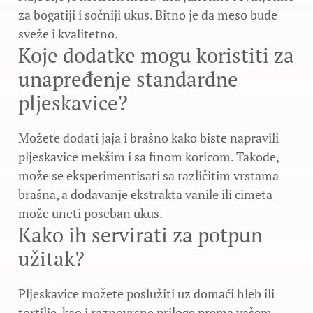
za bogatiji i sočniji ukus. Bitno je da meso bude
sveže i kvalitetno.
Koje dodatke mogu koristiti za
unapređenje standardne
pljeskavice?
Možete dodati jaja i brašno kako biste napravili
pljeskavice mekšim i sa finom koricom. Takođe,
može se eksperimentisati sa različitim vrstama
brašna, a dodavanje ekstrakta vanile ili cimeta
može uneti poseban ukus.
Kako ih servirati za potpun
užitak?
Pljeskavice možete poslužiti uz domaći hleb ili
tortilje, kao i raznovrsne priloge prema vašem