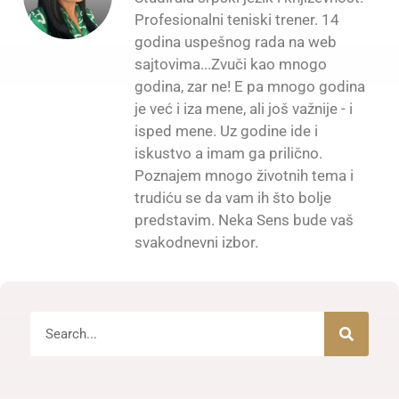
Profesionalni teniski trener. 14
godina uspešnog rada na web
sajtovima...Zvuči kao mnogo
godina, zar ne! E pa mnogo godina
je već i iza mene, ali još važnije - i
isped mene. Uz godine ide i
iskustvo a imam ga prilično.
Poznajem mnogo životnih tema i
trudiću se da vam ih što bolje
predstavim. Neka Sens bude vaš
svakodnevni izbor.