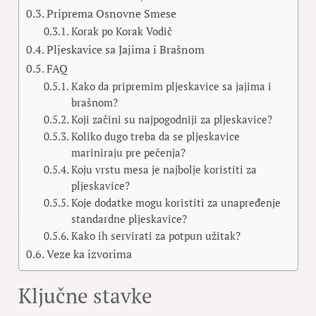
Priprema Osnovne Smese
Korak po Korak Vodič
Pljeskavice sa Jajima i Brašnom
FAQ
Kako da pripremim pljeskavice sa jajima i
brašnom?
Koji začini su najpogodniji za pljeskavice?
Koliko dugo treba da se pljeskavice
mariniraju pre pečenja?
Koju vrstu mesa je najbolje koristiti za
pljeskavice?
Koje dodatke mogu koristiti za unapređenje
standardne pljeskavice?
Kako ih servirati za potpun užitak?
Veze ka izvorima
Ključne stavke