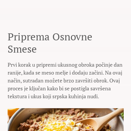
Priprema Osnovne
Smese
Prvi korak u pripremi ukusnog obroka počinje dan
ranije, kada se meso melje i dodaju začini. Na ovaj
način, sutradan možete brzo završiti obrok. Ovaj
proces je ključan kako bi se postigla savršena
tekstura i ukus koji srpska kuhinja nudi.