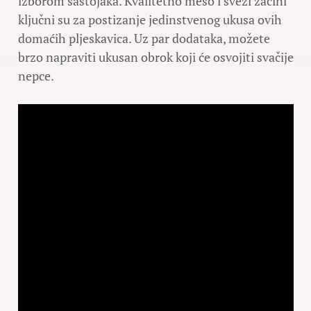
izborom sastojaka. Kvalitetno meso i sveži začini
ključni su za postizanje jedinstvenog ukusa ovih
domaćih pljeskavica. Uz par dodataka, možete
brzo napraviti ukusan obrok koji će osvojiti svačije
nepce.