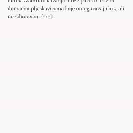
obrok. Avantura kuvanja može početi sa ovim
domaćim pljeskavicama koje omogućavaju brz, ali
nezaboravan obrok.