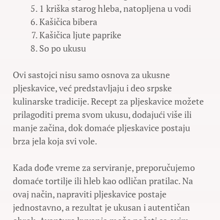
1 kriška starog hleba, natopljena u vodi
Kašičica bibera
Kašičica ljute paprike
So po ukusu
Ovi sastojci nisu samo osnova za ukusne
pljeskavice, već predstavljaju i deo srpske
kulinarske tradicije. Recept za pljeskavice možete
prilagoditi prema svom ukusu, dodajući više ili
manje začina, dok domaće pljeskavice postaju
brza jela koja svi vole.
Kada dođe vreme za serviranje, preporučujemo
domaće tortilje ili hleb kao odličan pratilac. Na
ovaj način, napraviti pljeskavice postaje
jednostavno, a rezultat je ukusan i autentičan