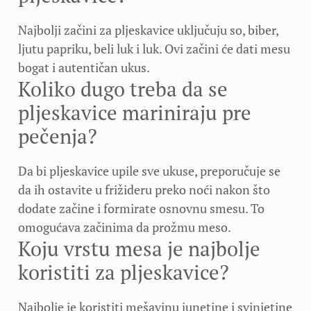
Najbolji začini za pljeskavice uključuju so, biber,
ljutu papriku, beli luk i luk. Ovi začini će dati mesu
bogat i autentičan ukus.
Koliko dugo treba da se
pljeskavice mariniraju pre
pečenja?
Da bi pljeskavice upile sve ukuse, preporučuje se
da ih ostavite u frižideru preko noći nakon što
dodate začine i formirate osnovnu smesu. To
omogućava začinima da prožmu meso.
Koju vrstu mesa je najbolje
koristiti za pljeskavice?
Najbolje je koristiti mešavinu junetine i svinjetine