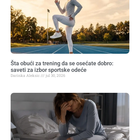
Šta obući za trening da se osećate dobro:
saveti za izbor sportske odeće
Darinka Aleksic
jul 30, 2026