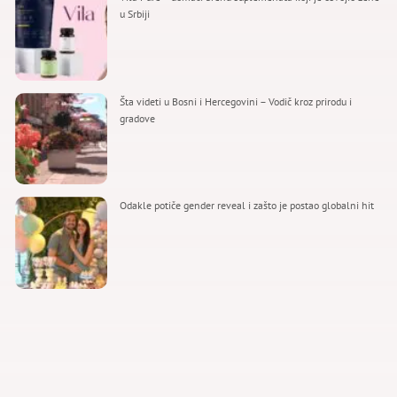
u Srbiji
Šta videti u Bosni i Hercegovini – Vodič kroz prirodu i
gradove
Odakle potiče gender reveal i zašto je postao globalni hit