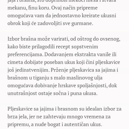
mekanu, finu koru. Ovaj način pripreme
omogućava vam da jednostavno kreirate ukusni
obrok koji će zadovoljiti sve gurmane.
Izbor brašna može varirati, od oštrog do ovsenog,
kako biste prilagodili recept sopstvenim
preferencijama. Dodavanjem ekstrakta vanile ili
cimeta dobijate poseban ukus koji čini pljeskavice
još jedinstvenijim. Prženje pljeskavica sa jajima i
brašnom u tiganju s malo maslinovog ulja
omogućava dobivanje hrskave spoljašnjosti, dok
unutrašnjost ostaje sočna i puna ukusa.
Pljeskavice sa jajima i brasnom su idealan izbor za
brza jela, jer ne zahtevaju mnogo vremena za
pripremu, a nude bogat i autentičan ukus.