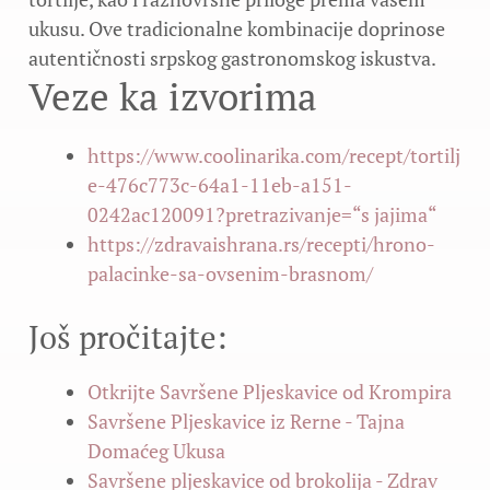
ukusu. Ove tradicionalne kombinacije doprinose
autentičnosti srpskog gastronomskog iskustva.
Veze ka izvorima
https://www.coolinarika.com/recept/tortilj
e-476c773c-64a1-11eb-a151-
0242ac120091?pretrazivanje=“s jajima“
https://zdravaishrana.rs/recepti/hrono-
palacinke-sa-ovsenim-brasnom/
Još pročitajte:
Otkrijte Savršene Pljeskavice od Krompira
Savršene Pljeskavice iz Rerne - Tajna
Domaćeg Ukusa
Savršene pljeskavice od brokolija - Zdrav