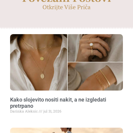
Otkrijte Više Priča
Kako slojevito nositi nakit, a ne izgledati
pretrpano
Darinka Aleksic
jul 31, 2026