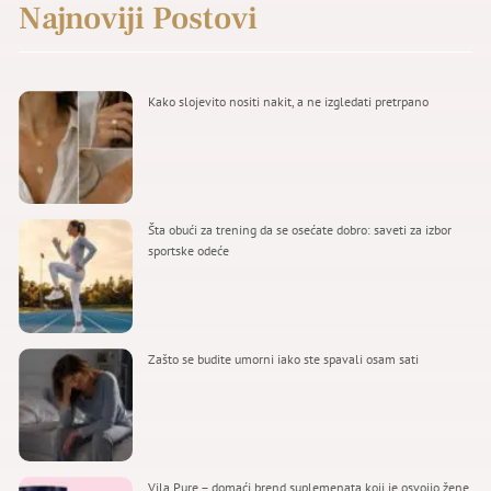
Najnoviji Postovi
Kako slojevito nositi nakit, a ne izgledati pretrpano
Šta obući za trening da se osećate dobro: saveti za izbor
sportske odeće
Zašto se budite umorni iako ste spavali osam sati
Vila Pure – domaći brend suplemenata koji je osvojio žene