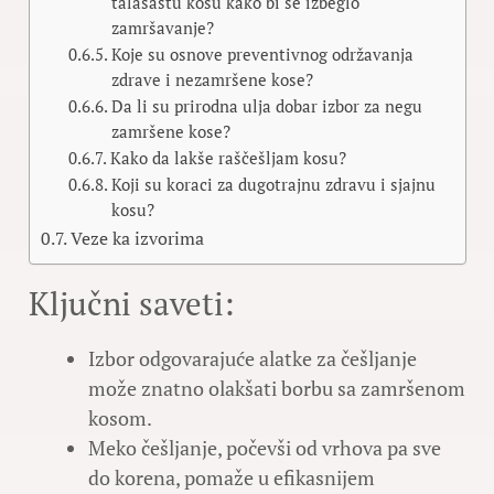
talasastu kosu kako bi se izbeglo
zamršavanje?
Koje su osnove preventivnog održavanja
zdrave i nezamršene kose?
Da li su prirodna ulja dobar izbor za negu
zamršene kose?
Kako da lakše raščešljam kosu?
Koji su koraci za dugotrajnu zdravu i sjajnu
kosu?
Veze ka izvorima
Ključni saveti:
Izbor odgovarajuće alatke za češljanje
može znatno olakšati borbu sa zamršenom
kosom.
Meko češljanje, počevši od vrhova pa sve
do korena, pomaže u efikasnijem