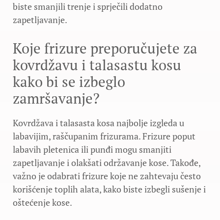
biste smanjili trenje i sprječili dodatno
zapetljavanje.
Koje frizure preporučujete za
kovrdžavu i talasastu kosu
kako bi se izbeglo
zamršavanje?
Kovrdžava i talasasta kosa najbolje izgleda u
labavijim, raščupanim frizurama. Frizure poput
labavih pletenica ili punđi mogu smanjiti
zapetljavanje i olakšati održavanje kose. Takođe,
važno je odabrati frizure koje ne zahtevaju često
korišćenje toplih alata, kako biste izbegli sušenje i
oštećenje kose.