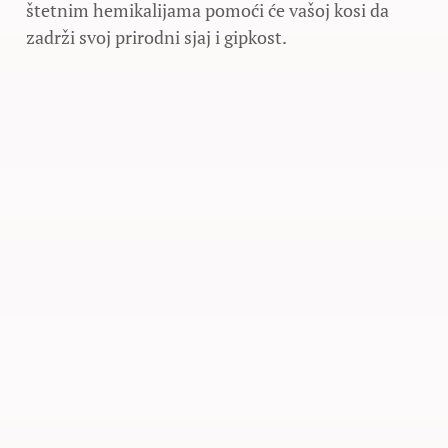
štetnim hemikalijama pomoći će vašoj kosi da
zadrži svoj prirodni sjaj i gipkost.