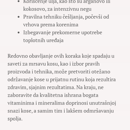
Korišćenje ulja, kao što su arganovo ili
kokosovo, za intenzivnu negu
Pravilna tehniku češljanja, počevši od
vrhova prema korenima
Izbegavanje prekomerne upotrebe
toplotnih uređaja
Redovno obavljanje ovih koraka koje spadaju u
saveti za mrsavu kosu, kao i izbor pravih
proizvoda i tehnika, može pretvoriti otežano
održavanje kose u prijatnu rutinu koja rezultira
zdravim, sjajnim rezultatima. Na kraju, ne
zaboravite da kvalitetna ishrana bogata
vitaminima i mineralima doprinosi unutrašnjoj
snazi kose, a samim tim i lakšem odmršavanju
spolja.