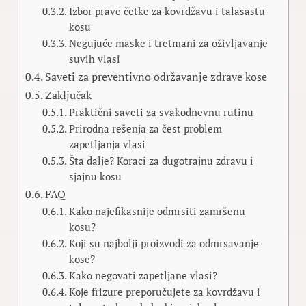
Izbor prave četke za kovrdžavu i talasastu
kosu
Negujuće maske i tretmani za oživljavanje
suvih vlasi
Saveti za preventivno održavanje zdrave kose
Zaključak
Praktični saveti za svakodnevnu rutinu
Prirodna rešenja za čest problem
zapetljanja vlasi
Šta dalje? Koraci za dugotrajnu zdravu i
sjajnu kosu
FAQ
Kako najefikasnije odmrsiti zamršenu
kosu?
Koji su najbolji proizvodi za odmrsavanje
kose?
Kako negovati zapetljane vlasi?
Koje frizure preporučujete za kovrdžavu i