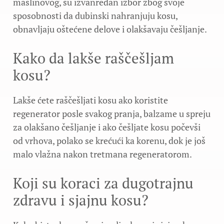
maslinovog, su izvanredan izbor zbog svoje
sposobnosti da dubinski nahranjuju kosu,
obnavljaju oštećene delove i olakšavaju češljanje.
Kako da lakše raščešljam
kosu?
Lakše ćete raščešljati kosu ako koristite
regenerator posle svakog pranja, balzame u spreju
za olakšano češljanje i ako češljate kosu počevši
od vrhova, polako se krećući ka korenu, dok je još
malo vlažna nakon tretmana regeneratorom.
Koji su koraci za dugotrajnu
zdravu i sjajnu kosu?