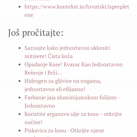
https://www.kontekst.io/hrvatski/ispreplet
ene
Još pročitajte:
Saznajte kako jednostavno ukloniti
mitisere! Čista koža
Opadanje Kose! Kvasac Kao Jednostavno
Rešenje i Brži…
Hidrogen za gljivice na nogama,
jednostavno ali efikasno!
Farbanje jaja aluminijumskom folijom -
Jednostavno
Koristite arganovo ulje za kosu – otkrijte
načine!
Piskavica za kosu - Otkrijte njene