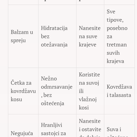
Sve
tipove,
Hidratacija
Nanesite
posebno
Balzam u
bez
na suve
za
spreju
otežavanja
krajeve
tretman
suvih
krajeva
Koristite
Nežno
Četka za
na suvoj
odmrsavanje
Kovrdžava
kovrdžavu
ili
, bez
i talasasta
kosu
vlažnoj
oštećenja
kosi
Nanesite
Hranljivi
i ostavite
Suva i
Negujuća
sastojci za