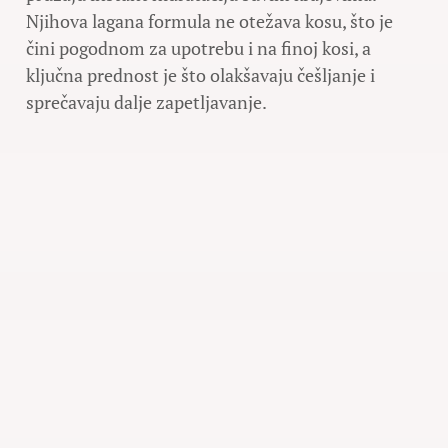
Njihova lagana formula ne otežava kosu, što je
čini pogodnom za upotrebu i na finoj kosi, a
ključna prednost je što olakšavaju češljanje i
sprečavaju dalje zapetljavanje.