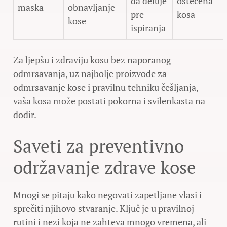
da deluje
oštećena
maska
obnavljanje
pre
kosa
kose
ispiranja
Za ljepšu i zdraviju kosu bez naporanog
odmrsavanja, uz najbolje proizvode za
odmrsavanje kose i pravilnu tehniku češljanja,
vaša kosa može postati pokorna i svilenkasta na
dodir.
Saveti za preventivno
održavanje zdrave kose
Mnogi se pitaju kako negovati zapetljane vlasi i
sprečiti njihovo stvaranje. Ključ je u pravilnoj
rutini i nezi koja ne zahteva mnogo vremena, ali