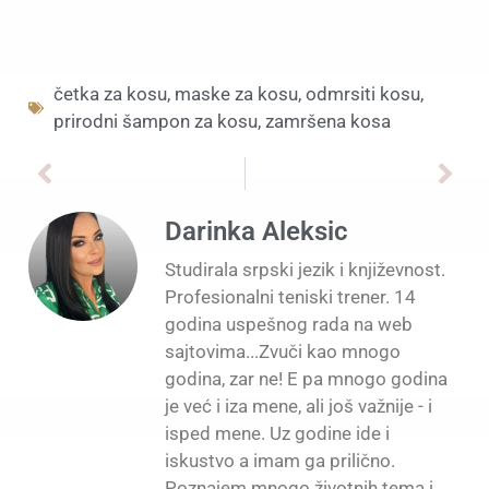
četka za kosu
,
maske za kosu
,
odmrsiti kosu
,
prirodni šampon za kosu
,
zamršena kosa
Darinka Aleksic
Studirala srpski jezik i književnost.
Profesionalni teniski trener. 14
godina uspešnog rada na web
sajtovima...Zvuči kao mnogo
godina, zar ne! E pa mnogo godina
je već i iza mene, ali još važnije - i
isped mene. Uz godine ide i
iskustvo a imam ga prilično.
Poznajem mnogo životnih tema i