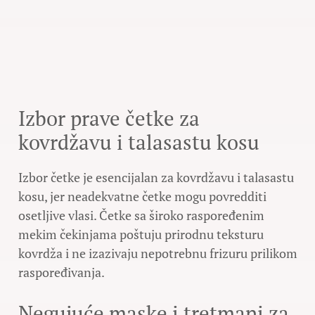
Izbor prave četke za
kovrdžavu i talasastu kosu
Izbor četke je esencijalan za kovrdžavu i talasastu
kosu, jer neadekvatne četke mogu povredditi
osetljive vlasi. Četke sa široko raspoređenim
mekim čekinjama poštuju prirodnu teksturu
kovrdža i ne izazivaju nepotrebnu frizuru prilikom
raspoređivanja.
Negujuće maske i tretmani za