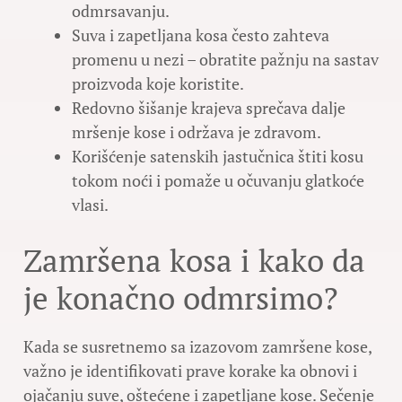
odmrsavanju.
Suva i zapetljana kosa često zahteva
promenu u nezi – obratite pažnju na sastav
proizvoda koje koristite.
Redovno šišanje krajeva sprečava dalje
mršenje kose i održava je zdravom.
Korišćenje satenskih jastučnica štiti kosu
tokom noći i pomaže u očuvanju glatkoće
vlasi.
Zamršena kosa i kako da
je konačno odmrsimo?
Kada se susretnemo sa izazovom zamršene kose,
važno je identifikovati prave korake ka obnovi i
ojačanju suve, oštećene i zapetljane kose. Sečenje