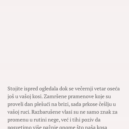
Stojite ispred ogledala dok se večernji vetar oseća
još u vašoj kosi. Zamršene pramenove koje su
proveli dan plešući na brizi, sada prkose češlju u
vašoj ruci. Razbarušene vlasi su ne samo znak za
promenu u rutini nege, već i tihi poziv da
posvetimo više pažnje onome što naša kosa