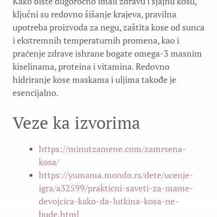
Kako biste dugoročno imali zdravu i sjajnu kosu,
ključni su redovno šišanje krajeva, pravilna
upotreba proizvoda za negu, zaštita kose od sunca
i ekstremnih temperaturnih promena, kao i
praćenje zdrave ishrane bogate omega-3 masnim
kiselinama, proteina i vitamina. Redovno
hidriranje kose maskama i uljima takođe je
esencijalno.
Veze ka izvorima
https://minutzamene.com/zamrsena-
kosa/
https://yumama.mondo.rs/dete/ucenje-
igra/a32599/prakticni-saveti-za-mame-
devojcica-kako-da-lutkina-kosa-ne-
bude.html