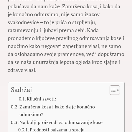
pokušava da nam kaže. Zamršena kosa, i kako da
je konačno odmrsimo, nije samo izazov
svakodnevice – to je priča o strpljenju,
razumevanju i ljubavi prema sebi. Kada
pronađemo ključeve pravilnog odmrsavanja kose i
naučimo kako negovati zapetljane vlasi, ne samo
da oslobađamo svoje pramenove, već i dopuštamo
da se naša unutrašnja lepota ogleda kroz sjajne i
zdrave vlasi.
Sadržaj
Ključni saveti:
Zamršena kosa i kako da je konačno
odmrsimo?
Najbolji proizvodi za odmrsavanje kose
Prednosti balzama u spreju