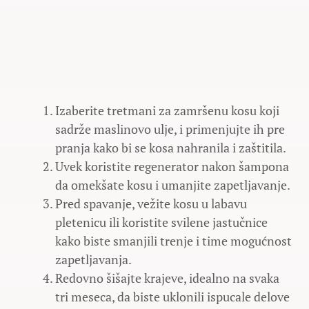
Izaberite tretmani za zamršenu kosu koji
sadrže maslinovo ulje, i primenjujte ih pre
pranja kako bi se kosa nahranila i zaštitila.
Uvek koristite regenerator nakon šampona
da omekšate kosu i umanjite zapetljavanje.
Pred spavanje, vežite kosu u labavu
pletenicu ili koristite svilene jastučnice
kako biste smanjili trenje i time mogućnost
zapetljavanja.
Redovno šišajte krajeve, idealno na svaka
tri meseca, da biste uklonili ispucale delove