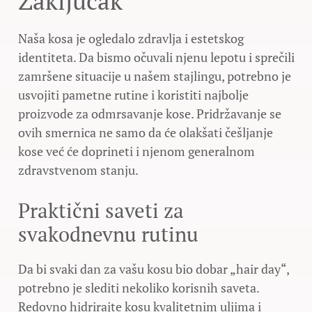
Zaključak
Naša kosa je ogledalo zdravlja i estetskog
identiteta. Da bismo očuvali njenu lepotu i sprečili
zamršene situacije u našem stajlingu, potrebno je
usvojiti pametne rutine i koristiti najbolje
proizvode za odmrsavanje kose. Pridržavanje se
ovih smernica ne samo da će olakšati češljanje
kose već će doprineti i njenom generalnom
zdravstvenom stanju.
Praktični saveti za
svakodnevnu rutinu
Da bi svaki dan za vašu kosu bio dobar „hair day“,
potrebno je slediti nekoliko korisnih saveta.
Redovno hidrirajte kosu kvalitetnim uljima i