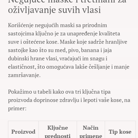
oživljavanje suvih vlasi
Korišćenje negujućih maski sa prirodnim
sastojcima ključno je za unapređenje kvaliteta
suve i oštećene kose. Maske koje sadrže hranljive
sastojke kao što su med, pivo, banana i jaja
dubinski hrane vlasi, vraćajući im snagu i
elastičnost, što omogućava lakše češljanje i manje
zamršavanje.
Pokažimo u tabeli kako ova tri ključna tipa
proizvoda doprinose zdravlju i lepoti vaše kose, na
primer:
Ključne
Način
Proizvod
Tip kose
prednosti
primene