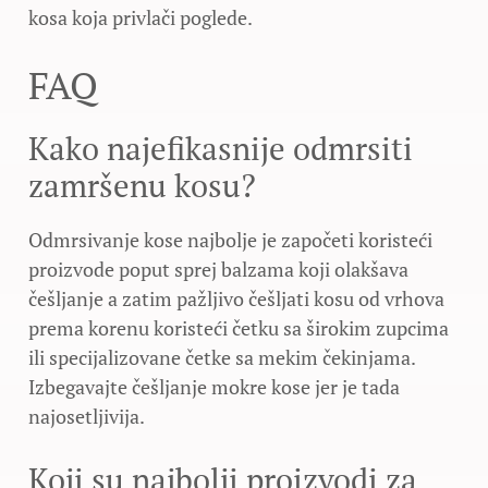
kosa koja privlači poglede.
FAQ
Kako najefikasnije odmrsiti
zamršenu kosu?
Odmrsivanje kose najbolje je započeti koristeći
proizvode poput sprej balzama koji olakšava
češljanje a zatim pažljivo češljati kosu od vrhova
prema korenu koristeći četku sa širokim zupcima
ili specijalizovane četke sa mekim čekinjama.
Izbegavajte češljanje mokre kose jer je tada
najosetljivija.
Koji su najbolji proizvodi za