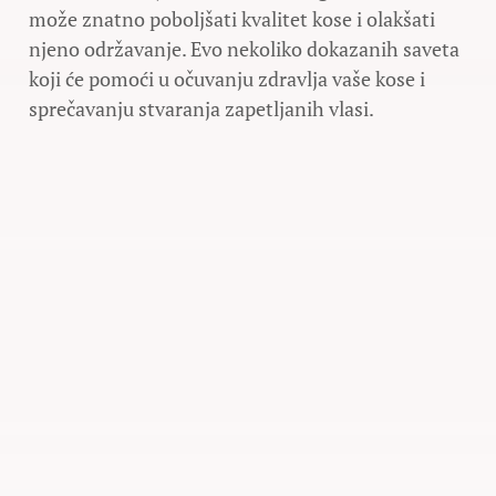
može znatno poboljšati kvalitet kose i olakšati
njeno održavanje. Evo nekoliko dokazanih saveta
koji će pomoći u očuvanju zdravlja vaše kose i
sprečavanju stvaranja zapetljanih vlasi.