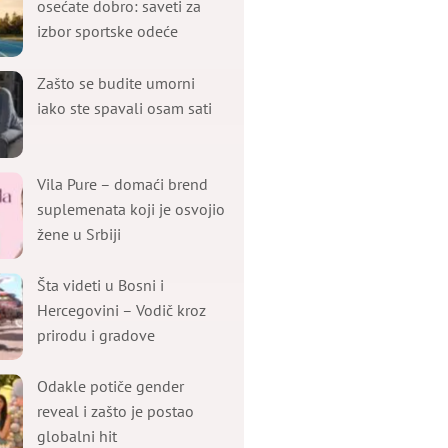
osećate dobro: saveti za
izbor sportske odeće
Zašto se budite umorni
iako ste spavali osam sati
Vila Pure – domaći brend
suplemenata koji je osvojio
žene u Srbiji
Šta videti u Bosni i
Hercegovini – Vodič kroz
prirodu i gradove
Odakle potiče gender
reveal i zašto je postao
globalni hit