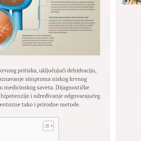
krvnog pritiska, uključujući dehidraciju,
poznavanje simptoma niskog krvnog
 medicinskog saveta. Dijagnostičke
 hipotenzije i određivanje odgovarajućeg
mentozne tako i prirodne metode.