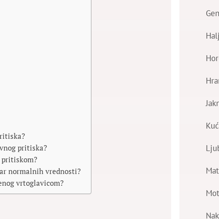
Gen
Hal
Hor
Hra
Jak
Kuć
ritiska?
Lju
rvnog pritiska?
 pritiskom?
Mat
utar normalnih vrednosti?
aćenog vrtoglavicom?
Mot
Nak