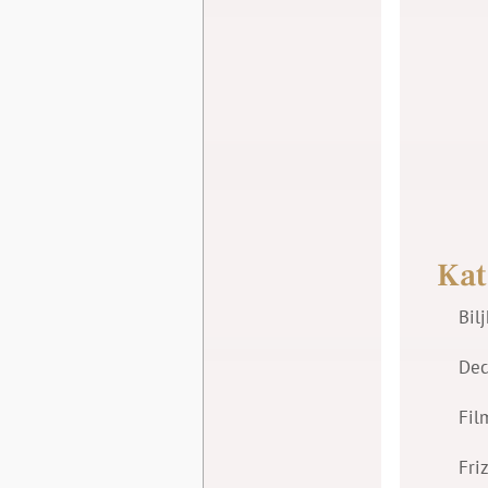
Kat
Bil
Dec
Fil
Fri