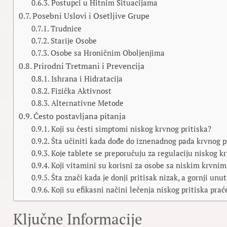
Postupci u Hitnim Situacijama
Posebni Uslovi i Osetljive Grupe
Trudnice
Starije Osobe
Osobe sa Hroničnim Oboljenjima
Prirodni Tretmani i Prevencija
Ishrana i Hidratacija
Fizička Aktivnost
Alternativne Metode
Često postavljana pitanja
Koji su česti simptomi niskog krvnog pritiska?
Šta učiniti kada dođe do iznenadnog pada krvnog p
Koje tablete se preporučuju za regulaciju niskog k
Koji vitamini su korisni za osobe sa niskim krvnim
Šta znači kada je donji pritisak nizak, a gornji un
Koji su efikasni načini lečenja niskog pritiska pr
Ključne Informacije