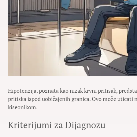
Hipotenzija, poznata kao nizak krvni pritisak, predst
pritiska ispod uobičajenih granica. Ovo može uticati 
kiseonikom.
Kriterijumi za Dijagnozu