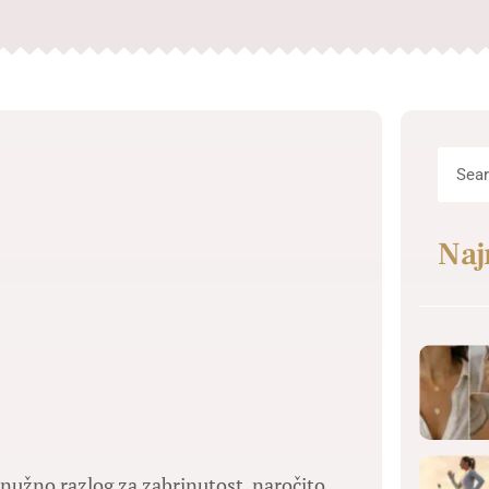
Naj
je nužno razlog za zabrinutost, naročito