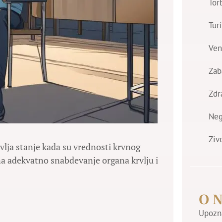
Tor
Tur
Ven
Zab
Zdr
Ne
Ziv
avlja stanje kada su vrednosti krvnog
na adekvatno snabdevanje organa krvlju i
O 
Upozna