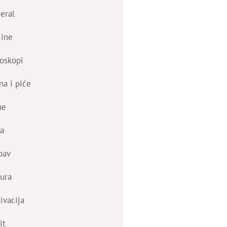
eral
jine
oskopi
na i piće
ne
a
bav
ura
ivacija
it