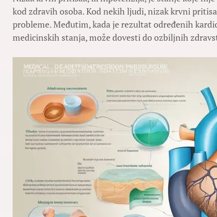
kod zdravih osoba. Kod nekih ljudi, nizak krvni pritisa
probleme. Međutim, kada je rezultat određenih kardio
medicinskih stanja, može dovesti do ozbiljnih zdravs