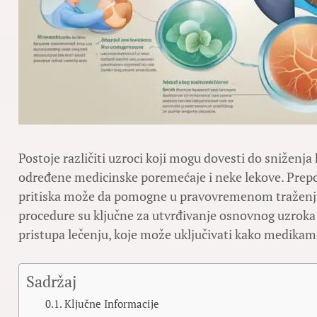
Postoje različiti uzroci koji mogu dovesti do sniženja 
određene medicinske poremećaje i neke lekove. Pre
pritiska može da pomogne u pravovremenom traženju
procedure su ključne za utvrđivanje osnovnog uzroka
pristupa lečenju, koje može uključivati kako medika
Sadržaj
Ključne Informacije