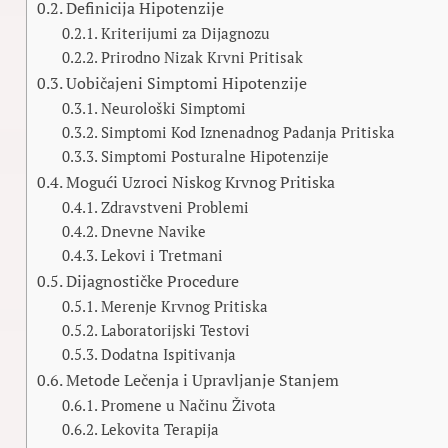
Definicija Hipotenzije
Kriterijumi za Dijagnozu
Prirodno Nizak Krvni Pritisak
Uobičajeni Simptomi Hipotenzije
Neurološki Simptomi
Simptomi Kod Iznenadnog Padanja Pritiska
Simptomi Posturalne Hipotenzije
Mogući Uzroci Niskog Krvnog Pritiska
Zdravstveni Problemi
Dnevne Navike
Lekovi i Tretmani
Dijagnostičke Procedure
Merenje Krvnog Pritiska
Laboratorijski Testovi
Dodatna Ispitivanja
Metode Lečenja i Upravljanje Stanjem
Promene u Načinu Života
Lekovita Terapija