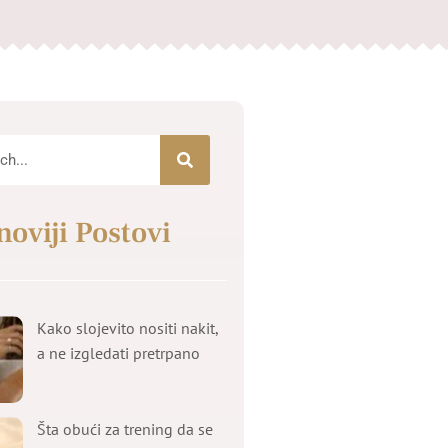
noviji Postovi
Kako slojevito nositi nakit,
a ne izgledati pretrpano
Šta obući za trening da se