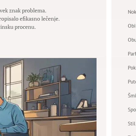
 uvek znak problema.
Nok
ropisalo efikasno lečenje.
Obi
cinsku procenu.
Ob
Par
Pok
Put
Šmi
Spo
Stil