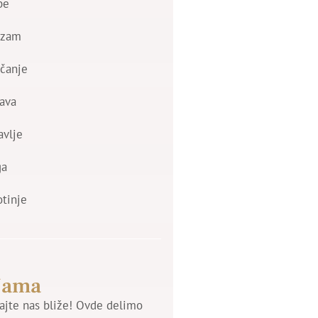
be
izam
čanje
ava
avlje
ga
otinje
Nama
jte nas bliže! Ovde delimo