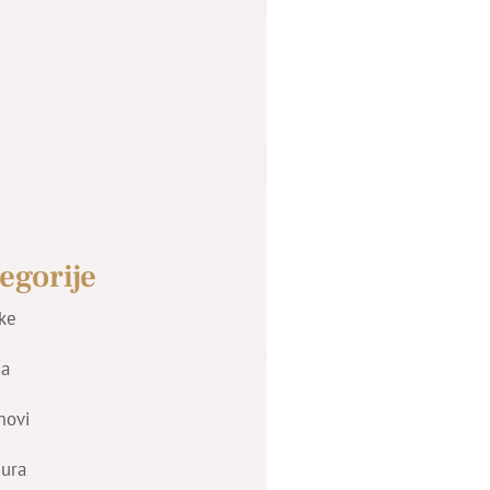
egorije
jke
a
movi
zura