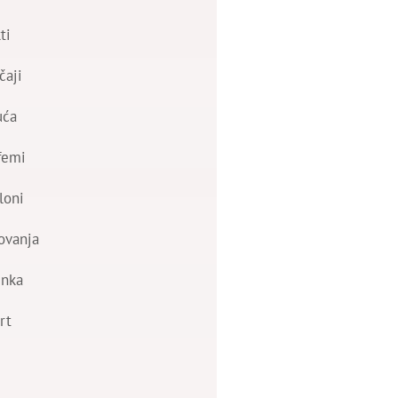
ti
čaji
uća
femi
loni
ovanja
nka
rt