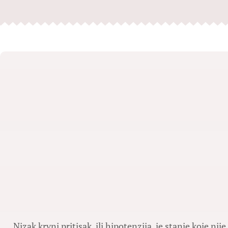
Nizak krvni pritisak, ili hipotenzija, je stanje koje ni