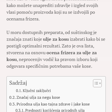
kako možete unaprediti zdravlje i izgled svojih
vlasi pomoću proizvoda koji su se izdvojili po
ocenama frizera.
U moru dostupnih preparata, od suštinskog je
značaja znati koje
ulje za kosu
izabrati kako bi se
postigli optimalni rezultati. Zato je ova lista,
stvorena na osnovu
ocena frizera za ulje za
kosu
, neprocenjiv vodič ka pravom izboru koji
odgovara specifičnim potrebama vaše kose.
Sadržaj
Ključni zaključci
Značaj ulja za negu kose
Prirodna ulja kao tajna zdrave i jake kose
Prednosti korišćenja prirodnih ulja