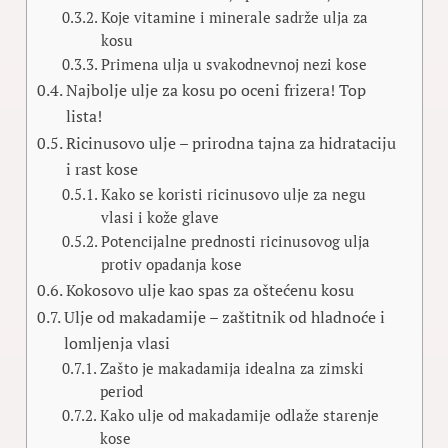
Koje vitamine i minerale sadrže ulja za
kosu
Primena ulja u svakodnevnoj nezi kose
Najbolje ulje za kosu po oceni frizera! Top
lista!
Ricinusovo ulje – prirodna tajna za hidrataciju
i rast kose
Kako se koristi ricinusovo ulje za negu
vlasi i kože glave
Potencijalne prednosti ricinusovog ulja
protiv opadanja kose
Kokosovo ulje kao spas za oštećenu kosu
Ulje od makadamije – zaštitnik od hladnoće i
lomljenja vlasi
Zašto je makadamija idealna za zimski
period
Kako ulje od makadamije odlaže starenje
kose