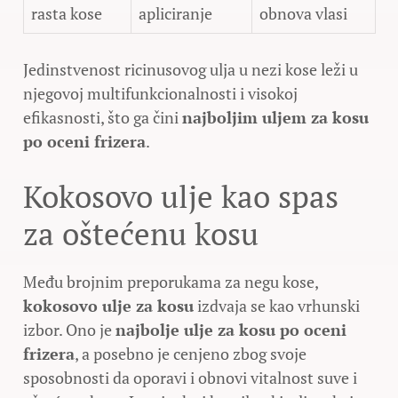
rasta kose
apliciranje
obnova vlasi
Jedinstvenost ricinusovog ulja u nezi kose leži u
njegovoj multifunkcionalnosti i visokoj
efikasnosti, što ga čini
najboljim uljem za kosu
po oceni frizera
.
Kokosovo ulje kao spas
za oštećenu kosu
Među brojnim preporukama za negu kose,
kokosovo ulje za kosu
izdvaja se kao vrhunski
izbor. Ono je
najbolje ulje za kosu po oceni
frizera
, a posebno je cenjeno zbog svoje
sposobnosti da oporavi i obnovi vitalnost suve i