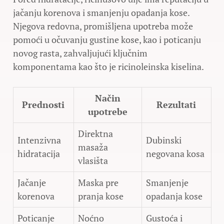
jačanju korenova i smanjenju opadanja kose.
Njegova redovna, promišljena upotreba može
pomoći u očuvanju gustine kose, kao i poticanju
novog rasta, zahvaljujući ključnim
komponentama kao što je ricinoleinska kiselina.
Način
Prednosti
Rezultati
upotrebe
Direktna
Intenzivna
Dubinski
masaža
hidratacija
negovana kosa
vlasišta
Jačanje
Maska pre
Smanjenje
korenova
pranja kose
opadanja kose
Poticanje
Noćno
Gustoća i