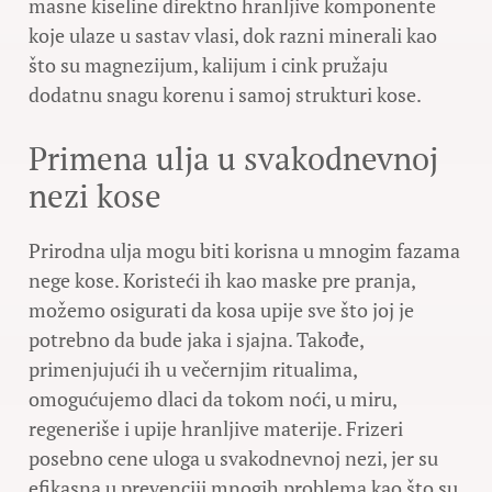
masne kiseline direktno hranljive komponente
koje ulaze u sastav vlasi, dok razni minerali kao
što su magnezijum, kalijum i cink pružaju
dodatnu snagu korenu i samoj strukturi kose.
Primena ulja u svakodnevnoj
nezi kose
Prirodna ulja mogu biti korisna u mnogim fazama
nege kose. Koristeći ih kao maske pre pranja,
možemo osigurati da kosa upije sve što joj je
potrebno da bude jaka i sjajna. Takođe,
primenjujući ih u večernjim ritualima,
omogućujemo dlaci da tokom noći, u miru,
regeneriše i upije hranljive materije. Frizeri
posebno cene uloga u svakodnevnoj nezi, jer su
efikasna u prevenciji mnogih problema kao što su