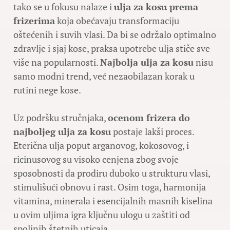
tako se u fokusu nalaze i
ulja za kosu prema
frizerima
koja obećavaju transformaciju
oštećenih i suvih vlasi. Da bi se održalo optimalno
zdravlje i sjaj kose, praksa upotrebe ulja stiče sve
više na popularnosti.
Najbolja ulja za kosu
nisu
samo modni trend, već nezaobilazan korak u
rutini nege kose.
Uz podršku stručnjaka,
ocenom frizera do
najboljeg ulja za kosu
postaje lakši proces.
Eterična ulja poput arganovog, kokosovog, i
ricinusovog su visoko cenjena zbog svoje
sposobnosti da prodiru duboko u strukturu vlasi,
stimulišući obnovu i rast. Osim toga, harmonija
vitamina, minerala i esencijalnih masnih kiselina
u ovim uljima igra ključnu ulogu u zaštiti od
spoljnih štetnih uticaja.