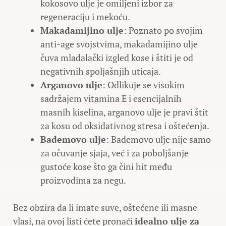
kokosovo ulje je omiljeni izbor za
regeneraciju i mekoću.
Makadamijino ulje
: Poznato po svojim
anti-age svojstvima, makadamijino ulje
čuva mladalački izgled kose i štiti je od
negativnih spoljašnjih uticaja.
Arganovo ulje
: Odlikuje se visokim
sadržajem vitamina E i esencijalnih
masnih kiselina, arganovo ulje je pravi štit
za kosu od oksidativnog stresa i oštećenja.
Bademovo ulje
: Bademovo ulje nije samo
za očuvanje sjaja, već i za poboljšanje
gustoće kose što ga čini hit među
proizvodima za negu.
Bez obzira da li imate suve, oštećene ili masne
vlasi, na ovoj listi ćete pronaći
idealno ulje za