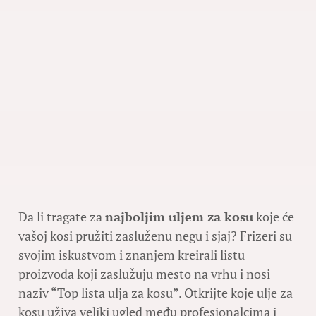
Da li tragate za
najboljim uljem za kosu
koje će
vašoj kosi pružiti zasluženu negu i sjaj? Frizeri su
svojim iskustvom i znanjem kreirali listu
proizvoda koji zaslužuju mesto na vrhu i nosi
naziv “Top lista ulja za kosu”. Otkrijte koje ulje za
kosu uživa veliki ugled među profesionalcima i