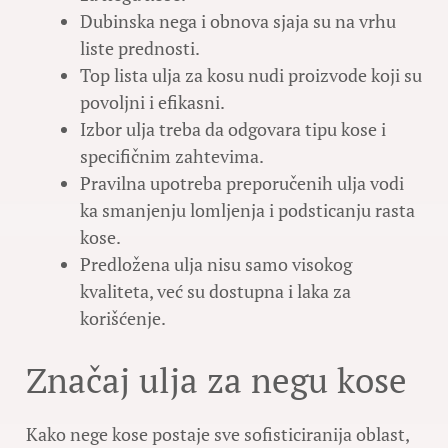
Dubinska nega i obnova sjaja su na vrhu
liste prednosti.
Top lista ulja za kosu nudi proizvode koji su
povoljni i efikasni.
Izbor ulja treba da odgovara tipu kose i
specifičnim zahtevima.
Pravilna upotreba preporučenih ulja vodi
ka smanjenju lomljenja i podsticanju rasta
kose.
Predložena ulja nisu samo visokog
kvaliteta, već su dostupna i laka za
korišćenje.
Značaj ulja za negu kose
Kako nege kose postaje sve sofisticiranija oblast,