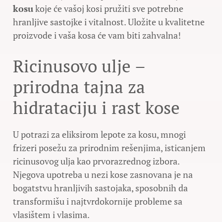
kosu
koje će vašoj kosi pružiti sve potrebne
hranljive sastojke i vitalnost. Uložite u kvalitetne
proizvode i vaša kosa će vam biti zahvalna!
Ricinusovo ulje –
prirodna tajna za
hidrataciju i rast kose
U potrazi za eliksirom lepote za kosu, mnogi
frizeri posežu za prirodnim rešenjima, isticanjem
ricinusovog ulja kao prvorazrednog izbora.
Njegova upotreba u nezi kose zasnovana je na
bogatstvu hranljivih sastojaka, sposobnih da
transformišu i najtvrdokornije probleme sa
vlasištem i vlasima.