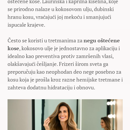
oštećene kose. Laurinska i kaprilna kiselina, koje
se prirodno nalaze u kokosovom ulju, dubinski
hranu kosu, vraćajući joj mekoću i smanjujući
ispucale krajeve.
Često se koristi u tretmanima za
negu oštećene
kose
, kokosovo ulje je jednostavno za aplikaciju i
idealno kao preventiva protiv zamršenih vlasi,
olakšavajući češljanje. Frizeri širom sveta ga
preporučuju kao neophodan deo nege posebno za
kosu koja je prošla kroz razne hemijske tretmane i
zahteva dodatnu hidrataciju i obnovu.