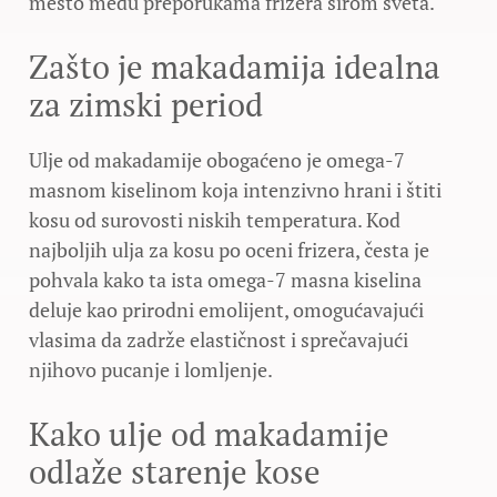
mesto među preporukama frizera širom sveta.
Zašto je makadamija idealna
za zimski period
Ulje od makadamije obogaćeno je omega-7
masnom kiselinom koja intenzivno hrani i štiti
kosu od surovosti niskih temperatura. Kod
najboljih ulja za kosu po oceni frizera, česta je
pohvala kako ta ista omega-7 masna kiselina
deluje kao prirodni emolijent, omogućavajući
vlasima da zadrže elastičnost i sprečavajući
njihovo pucanje i lomljenje.
Kako ulje od makadamije
odlaže starenje kose