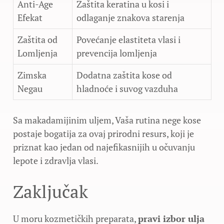
Anti-Age
Zaštita keratina u kosi i
Efekat
odlaganje znakova starenja
Zaštita od
Povećanje elastiteta vlasi i
Lomljenja
prevencija lomljenja
Zimska
Dodatna zaštita kose od
Negau
hladnoće i suvog vazduha
Sa makadamijinim uljem, Vaša rutina nege kose
postaje bogatija za ovaj prirodni resurs, koji je
priznat kao jedan od najefikasnijih u očuvanju
lepote i zdravlja vlasi.
Zaključak
U moru kozmetičkih preparata,
pravi izbor ulja