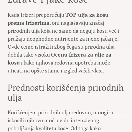
Kada frizeri preporučuju
TOP ulja za kosu
prema frizerima
, oni naglašavaju značaj
prirodnih ulja koja ne samo da neguju kosu već i
pružaju neophodne nutrijente za njeno jačanje.
Ovde ćemo istražiti zbog čega su prirodna ulja
dobila tako visoku
Ocenu frizera za ulje za
kosu
i kako njihova redovna upotreba može
uticati na opšte stanje i izgled vaših vlasi.
Prednosti korišćenja prirodnih
ulja
Korišćenjem prirodnih ulja redovno, mnogi su
iskusili njihovu moć u vidu intenzivnog
poboljšanja kvaliteta kose. Od toga kako