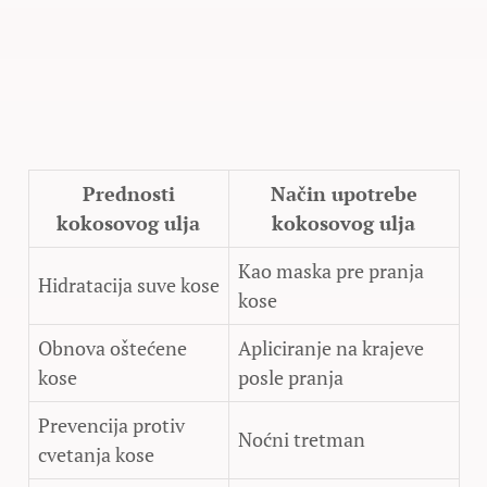
Prednosti
Način upotrebe
kokosovog ulja
kokosovog ulja
Kao maska pre pranja
Hidratacija suve kose
kose
Obnova oštećene
Apliciranje na krajeve
kose
posle pranja
Prevencija protiv
Noćni tretman
cvetanja kose