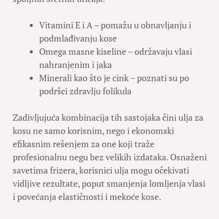
Vitamini E i A – pomažu u obnavljanju i
podmlađivanju kose
Omega masne kiseline – održavaju vlasi
nahranjenim i jaka
Minerali kao što je cink – poznati su po
podršci zdravlju folikula
Zadivljujuća kombinacija tih sastojaka čini ulja za
kosu ne samo korisnim, nego i ekonomski
efikasnim rešenjem za one koji traže
profesionalnu negu bez velikih izdataka. Osnaženi
savetima frizera, korisnici ulja mogu očekivati
vidljive rezultate, poput smanjenja lomljenja vlasi
i povećanja elastičnosti i mekoće kose.