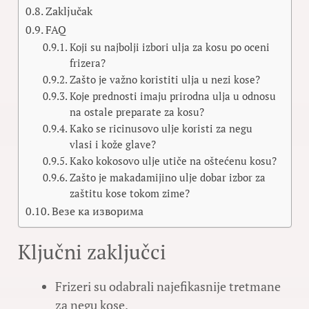
Zaključak
FAQ
Koji su najbolji izbori ulja za kosu po oceni
frizera?
Zašto je važno koristiti ulja u nezi kose?
Koje prednosti imaju prirodna ulja u odnosu
na ostale preparate za kosu?
Kako se ricinusovo ulje koristi za negu
vlasi i kože glave?
Kako kokosovo ulje utiče na oštećenu kosu?
Zašto je makadamijino ulje dobar izbor za
zaštitu kose tokom zime?
Везе ка изворима
Ključni zaključci
Frizeri su odabrali najefikasnije tretmane
za negu kose.