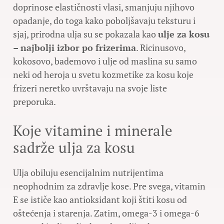
doprinose elastičnosti vlasi, smanjuju njihovo
opadanje, do toga kako poboljšavaju teksturu i
sjaj, prirodna ulja su se pokazala kao
ulje za kosu
– najbolji izbor po frizerima
. Ricinusovo,
kokosovo, bademovo i ulje od maslina su samo
neki od heroja u svetu kozmetike za kosu koje
frizeri neretko uvrštavaju na svoje liste
preporuka.
Koje vitamine i minerale
sadrže ulja za kosu
Ulja obiluju esencijalnim nutrijentima
neophodnim za zdravlje kose. Pre svega, vitamin
E se ističe kao antioksidant koji štiti kosu od
oštećenja i starenja. Zatim, omega-3 i omega-6