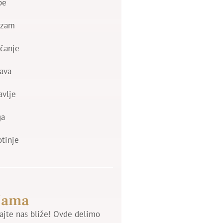
be
izam
čanje
ava
avlje
ga
otinje
Nama
jte nas bliže! Ovde delimo