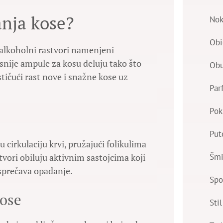
anja kose?
Nok
Obi
alkoholni rastvori namenjeni
asnije ampule za kosu deluju tako što
Ob
stičući rast nove i snažne kose uz
Par
Pok
Put
cirkulaciju krvi, pružajući folikulima
Šmi
vori obiluju aktivnim sastojcima koji
 sprečava opadanje.
Spo
kose
Stil