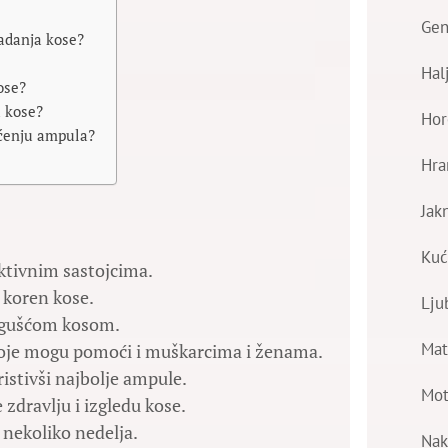
Gen
padanja kose?
Hal
ose?
a kose?
Hor
išćenju ampula?
Hra
Jak
Kuć
ktivnim sastojcima.
 koren kose.
Lju
i gušćom kosom.
Mat
 koje mogu pomoći i muškarcima i ženama.
istivši najbolje ampule.
Mot
 zdravlju i izgledu kose.
 nekoliko nedelja.
Nak