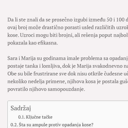
Da li ste znali da se prosečno izgubi između 50 i 10
ovaj broj može drastično porasti usled različitih uz
kose. Uzroci mogu biti brojni, ali rešenja poput najbo
pokazala kao efikasna.
Sara i Marija su godinama imale problema sa opadanje
postaje tanka i lomljiva, dok je Marija svakodnevno 
Obe su bile frustrirane sve dok nisu otkrile čudesne 
nekoliko nedelja primene, njihova kosa je postala gušća
povratilo njihovo samopouzdanje.
Sadržaj
Ključne tačke
Šta su ampule protiv opadanja kose?