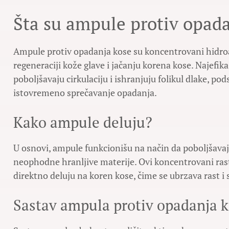
Šta su ampule protiv opad
Ampule protiv opadanja kose su koncentrovani hidro
regeneraciji kože glave i jačanju korena kose. Najefik
poboljšavaju cirkulaciju i ishranjuju folikul dlake, pod
istovremeno sprečavanje opadanja.
Kako ampule deluju?
U osnovi, ampule funkcionišu na način da poboljšavaju 
neophodne hranljive materije. Ovi koncentrovani rast
direktno deluju na koren kose, čime se ubrzava rast i
Sastav ampula protiv opadanja 