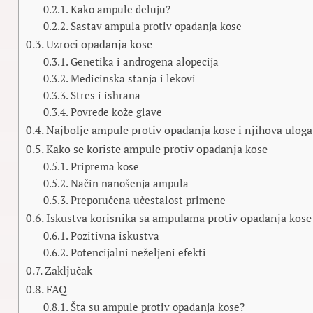
Kako ampule deluju?
Sastav ampula protiv opadanja kose
Uzroci opadanja kose
Genetika i androgena alopecija
Medicinska stanja i lekovi
Stres i ishrana
Povrede kože glave
Najbolje ampule protiv opadanja kose i njihova uloga
Kako se koriste ampule protiv opadanja kose
Priprema kose
Način nanošenja ampula
Preporučena učestalost primene
Iskustva korisnika sa ampulama protiv opadanja kose
Pozitivna iskustva
Potencijalni neželjeni efekti
Zaključak
FAQ
Šta su ampule protiv opadanja kose?