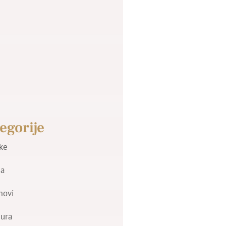
egorije
jke
a
movi
zura