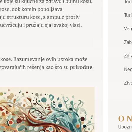
koje su ključne za zdravu i bujnu kosu.
Tor
kose, dok kofein poboljšava
Tur
u strukturu kose, a ampule protiv
čvršćuju i pružaju sjaj svakoj vlasi.
Ven
Zab
Zdr
ja kose. Razumevanje ovih uzroka može
govarajućih rešenja kao što su
prirodne
Ne
Ziv
O 
Upozna