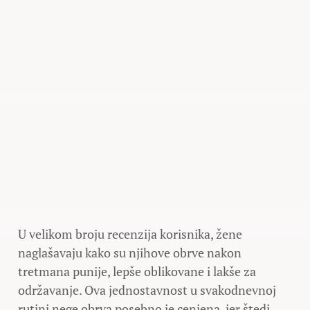
U velikom broju recenzija korisnika, žene
naglašavaju kako su njihove obrve nakon
tretmana punije, lepše oblikovane i lakše za
održavanje. Ova jednostavnost u svakodnevnoj
rutini nege obrva posebno je cenjena, jer štedi