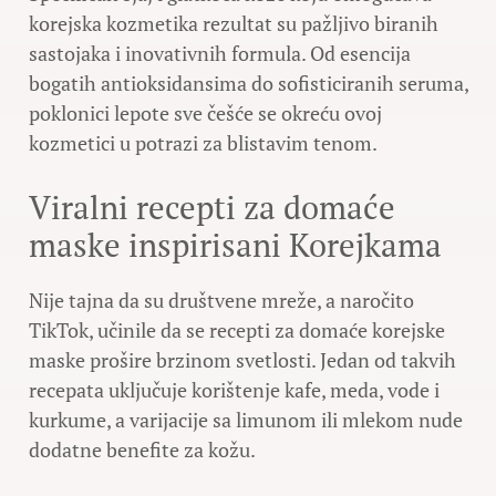
korejska kozmetika rezultat su pažljivo biranih
sastojaka i inovativnih formula. Od esencija
bogatih antioksidansima do sofisticiranih seruma,
poklonici lepote sve češće se okreću ovoj
kozmetici u potrazi za blistavim tenom.
Viralni recepti za domaće
maske inspirisani Korejkama
Nije tajna da su društvene mreže, a naročito
TikTok, učinile da se recepti za domaće korejske
maske prošire brzinom svetlosti. Jedan od takvih
recepata uključuje korištenje kafe, meda, vode i
kurkume, a varijacije sa limunom ili mlekom nude
dodatne benefite za kožu.