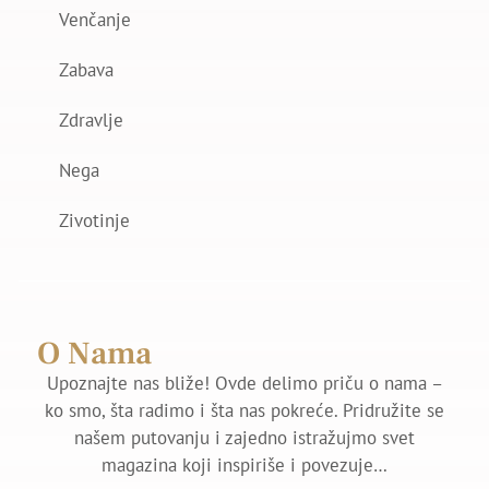
Venčanje
Zabava
Zdravlje
Nega
Zivotinje
O Nama
Upoznajte nas bliže! Ovde delimo priču o nama –
ko smo, šta radimo i šta nas pokreće. Pridružite se
našem putovanju i zajedno istražujmo svet
magazina koji inspiriše i povezuje…