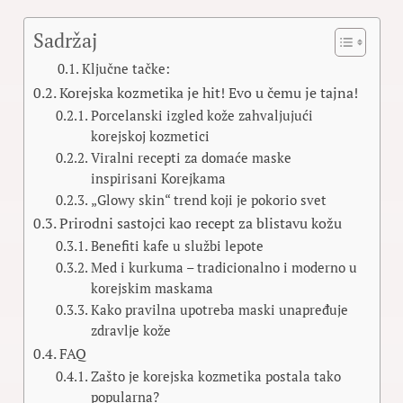
Sadržaj
Ključne tačke:
Korejska kozmetika je hit! Evo u čemu je tajna!
Porcelanski izgled kože zahvaljujući
korejskoj kozmetici
Viralni recepti za domaće maske
inspirisani Korejkama
„Glowy skin“ trend koji je pokorio svet
Prirodni sastojci kao recept za blistavu kožu
Benefiti kafe u službi lepote
Med i kurkuma – tradicionalno i moderno u
korejskim maskama
Kako pravilna upotreba maski unapređuje
zdravlje kože
FAQ
Zašto je korejska kozmetika postala tako
popularna?