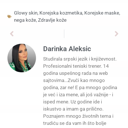
Glowy skin
,
Korejska kozmetika
,
Korejske maske
,
nega kože
,
Zdravlje kože
Darinka Aleksic
Studirala srpski jezik i književnost.
Profesionalni teniski trener. 14
godina uspešnog rada na web
sajtovima...Zvuči kao mnogo
godina, zar ne! E pa mnogo godina
je već i iza mene, ali još važnije - i
isped mene. Uz godine ide i
iskustvo a imam ga prilično.
Poznajem mnogo životnih tema i
trudiću se da vam ih što bolje