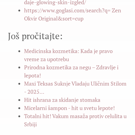
daje-glowing-skin-izgled/
https://www.goglasi.com/search?q= Zen
Okvir Original&sort=cup
Još pročitajte:
Medicinska kozmetika: Kada je pravo
vreme za upotrebu
Prirodna kozmetika za negu – Zdravlje i
lepota!
Maxi Teksas Suknje Vladaju Uličnim Stilom
- 2025…
Hit ishrana za skidanje stomaka
Micelarni šampon - hit u svetu lepote!
Totalni hit! Vakum masaža protiv celulita u
Srbiji