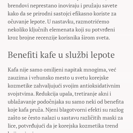
brendovi neprestano inoviraju i pružaju savete
kako da se prirodni sastojci efikasno koriste za
očuvanje lepote. U nastavku, razmotrićemo
nekoliko ključnih elemenata koji su potvrđeni
kroz brojne recenzije korisnika širom sveta.
Benefiti kafe u službi lepote
Kafa nije samo omiljeni napitak mnogima, već
zauzima i vrhunsko mesto u svetu korejske
kozmetike zahvaljujući svojim antioksidativnim
svojstvima. Redukcija upala, tretiranje akni i
ublažavanje podočnjaka su samo neki od benefita
koje kafa pruža. Njeni blagotvorni efekti su razlog
zašto se često nalazi u sastavu različitih maski za
lice, potvrđujući da je korejska kozmetika trend