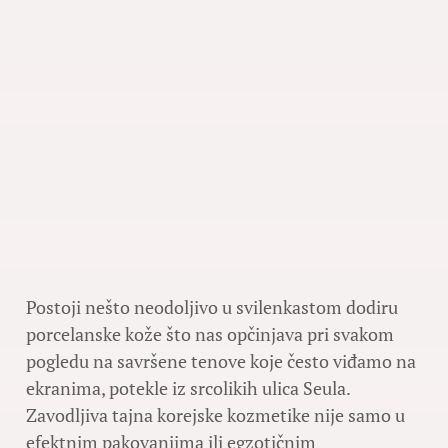
Postoji nešto neodoljivo u svilenkastom dodiru
porcelanske kože što nas opčinjava pri svakom
pogledu na savršene tenove koje često viđamo na
ekranima, potekle iz srcolikih ulica Seula.
Zavodljiva tajna korejske kozmetike nije samo u
efektnim pakovanjima ili egzotičnim