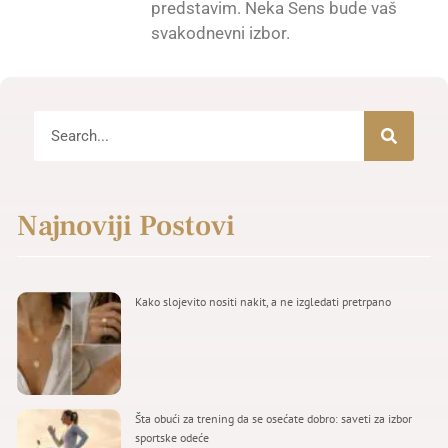
predstavim. Neka Sens bude vaš
svakodnevni izbor.
Najnoviji Postovi
Kako slojevito nositi nakit, a ne izgledati pretrpano
Šta obući za trening da se osećate dobro: saveti za izbor
sportske odeće