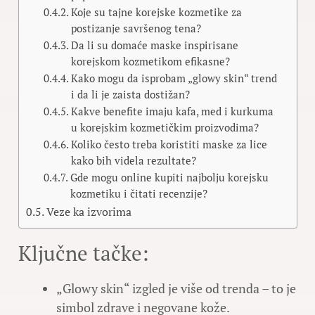
Koje su tajne korejske kozmetike za
postizanje savršenog tena?
Da li su domaće maske inspirisane
korejskom kozmetikom efikasne?
Kako mogu da isprobam „glowy skin“ trend
i da li je zaista dostižan?
Kakve benefite imaju kafa, med i kurkuma
u korejskim kozmetičkim proizvodima?
Koliko često treba koristiti maske za lice
kako bih videla rezultate?
Gde mogu online kupiti najbolju korejsku
kozmetiku i čitati recenzije?
Veze ka izvorima
Ključne tačke:
„Glowy skin“ izgled je više od trenda – to je
simbol zdrave i negovane kože.