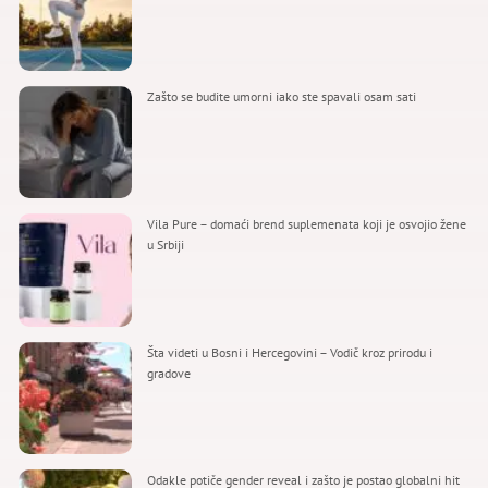
Zašto se budite umorni iako ste spavali osam sati
Vila Pure – domaći brend suplemenata koji je osvojio žene
u Srbiji
Šta videti u Bosni i Hercegovini – Vodič kroz prirodu i
gradove
Odakle potiče gender reveal i zašto je postao globalni hit