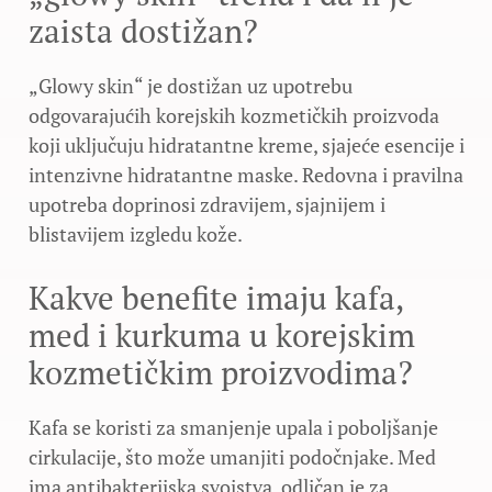
zaista dostižan?
„Glowy skin“ je dostižan uz upotrebu
odgovarajućih korejskih kozmetičkih proizvoda
koji uključuju hidratantne kreme, sjajeće esencije i
intenzivne hidratantne maske. Redovna i pravilna
upotreba doprinosi zdravijem, sjajnijem i
blistavijem izgledu kože.
Kakve benefite imaju kafa,
med i kurkuma u korejskim
kozmetičkim proizvodima?
Kafa se koristi za smanjenje upala i poboljšanje
cirkulacije, što može umanjiti podočnjake. Med
ima antibakterijska svojstva, odličan je za