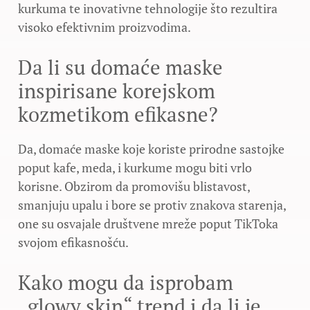
kurkuma te inovativne tehnologije što rezultira
visoko efektivnim proizvodima.
Da li su domaće maske
inspirisane korejskom
kozmetikom efikasne?
Da, domaće maske koje koriste prirodne sastojke
poput kafe, meda, i kurkume mogu biti vrlo
korisne. Obzirom da promovišu blistavost,
smanjuju upalu i bore se protiv znakova starenja,
one su osvajale društvene mreže poput TikToka
svojom efikasnošću.
Kako mogu da isprobam
„glowy skin“ trend i da li je