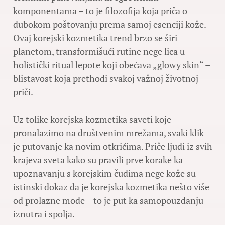
komponentama – to je filozofija koja priča o
dubokom poštovanju prema samoj esenciji kože.
Ovaj korejski kozmetika trend brzo se širi
planetom, transformišući rutine nege lica u
holistički ritual lepote koji obećava „glowy skin“ –
blistavost koja prethodi svakoj važnoj životnoj
priči.
Uz tolike korejska kozmetika saveti koje
pronalazimo na društvenim mrežama, svaki klik
je putovanje ka novim otkrićima. Priče ljudi iz svih
krajeva sveta kako su pravili prve korake ka
upoznavanju s korejskim čudima nege kože su
istinski dokaz da je korejska kozmetika nešto više
od prolazne mode – to je put ka samopouzdanju
iznutra i spolja.