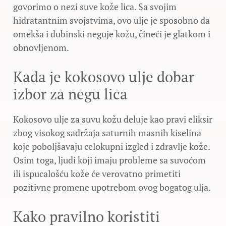
govorimo o nezi suve kože lica. Sa svojim
hidratantnim svojstvima, ovo ulje je sposobno da
omekša i dubinski neguje kožu, čineći je glatkom i
obnovljenom.
Kada je kokosovo ulje dobar
izbor za negu lica
Kokosovo ulje za suvu kožu deluje kao pravi eliksir
zbog visokog sadržaja saturnih masnih kiselina
koje poboljšavaju celokupni izgled i zdravlje kože.
Osim toga, ljudi koji imaju probleme sa suvoćom
ili ispucalošću kože će verovatno primetiti
pozitivne promene upotrebom ovog bogatog ulja.
Kako pravilno koristiti