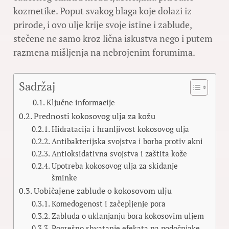
kozmetike. Poput svakog blaga koje dolazi iz
prirode, i ovo ulje krije svoje istine i zablude,
stečene ne samo kroz lična iskustva nego i putem
razmena mišljenja na nebrojenim forumima.
Sadržaj
Ključne informacije
Prednosti kokosovog ulja za kožu
Hidratacija i hranljivost kokosovog ulja
Antibakterijska svojstva i borba protiv akni
Antioksidativna svojstva i zaštita kože
Upotreba kokosovog ulja za skidanje
šminke
Uobičajene zablude o kokosovom ulju
Komedogenost i začepljenje pora
Zabluda o uklanjanju bora kokosovim uljem
Pogrešno shvatanje efekata na podočnjake