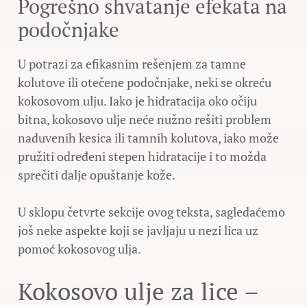
Pogrešno shvatanje efekata na
podočnjake
U potrazi za efikasnim rešenjem za tamne
kolutove ili otečene podočnjake, neki se okreću
kokosovom ulju. Iako je hidratacija oko očiju
bitna, kokosovo ulje neće nužno rešiti problem
naduvenih kesica ili tamnih kolutova, iako može
pružiti određeni stepen hidratacije i to možda
sprečiti dalje opuštanje kože.
U sklopu četvrte sekcije ovog teksta, sagledaćemo
još neke aspekte koji se javljaju u nezi lica uz
pomoć kokosovog ulja.
Kokosovo ulje za lice –