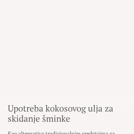
Upotreba kokosovog ulja za
skidanje šminke
Kao alternativa tradicionalnim sredstvima za