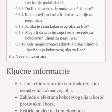
tretiranje podočnjaka?
Da li kokosovo ulje može zapušiti pore?
Kako pravilno koristiti kokosovo ulje za
negu lica?
Kolika je cena kokosovog ulja za lice?
Mogu li da pravim sopstvene recepte sa
kokosovim uljem za negu lica?
Gde mogu pronaći iskustva drugih ljudi o
korišćenju kokosovog ulja za lice?
Veze ka izvorima
Ključne informacije
Istine o hidratantnim i antibakterijskim
svojstvima kokosovog ulja.
Zablude o efektima kokosovog ulja u borbi
protiv akni i bora.
Kritički pogled na komedogenost