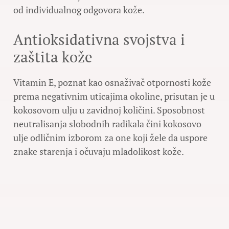
od individualnog odgovora kože.
Antioksidativna svojstva i
zaštita kože
Vitamin E, poznat kao osnaživač otpornosti kože
prema negativnim uticajima okoline, prisutan je u
kokosovom ulju u zavidnoj količini. Sposobnost
neutralisanja slobodnih radikala čini kokosovo
ulje odličnim izborom za one koji žele da uspore
znake starenja i očuvaju mladolikost kože.