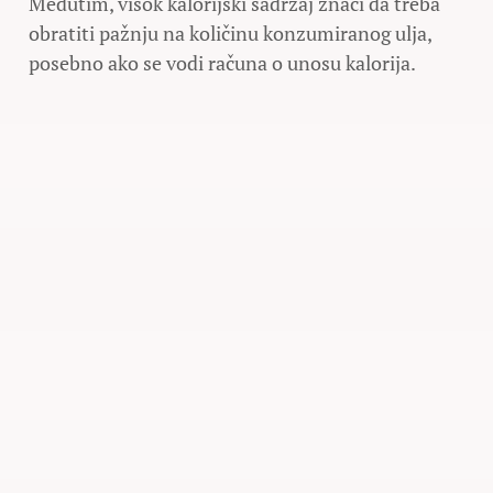
Međutim, visok kalorijski sadržaj znači da treba
obratiti pažnju na količinu konzumiranog ulja,
posebno ako se vodi računa o unosu kalorija.