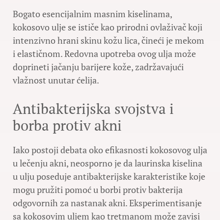
Bogato esencijalnim masnim kiselinama,
kokosovo ulje se ističe kao prirodni ovlaživač koji
intenzivno hrani skinu kožu lica, čineći je mekom
i elastičnom. Redovna upotreba ovog ulja može
doprineti jačanju barijere kože, zadržavajući
vlažnost unutar ćelija.
Antibakterijska svojstva i
borba protiv akni
Iako postoji debata oko efikasnosti kokosovog ulja
u lečenju akni, neosporno je da laurinska kiselina
u ulju poseduje antibakterijske karakteristike koje
mogu pružiti pomoć u borbi protiv bakterija
odgovornih za nastanak akni. Eksperimentisanje
sa kokosovim uljem kao tretmanom može zavisi