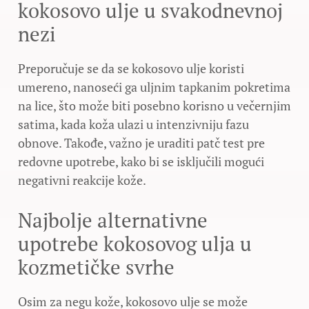
kokosovo ulje u svakodnevnoj
nezi
Preporučuje se da se kokosovo ulje koristi
umereno, nanoseći ga uljnim tapkanim pokretima
na lice, što može biti posebno korisno u večernjim
satima, kada koža ulazi u intenzivniju fazu
obnove. Takođe, važno je uraditi patč test pre
redovne upotrebe, kako bi se isključili mogući
negativni reakcije kože.
Najbolje alternativne
upotrebe kokosovog ulja u
kozmetičke svrhe
Osim za negu kože, kokosovo ulje se može