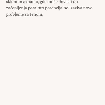
sklonom aknama, gde može dovesti do
začepljenja pora, što potencijalno izaziva nove
probleme sa tenom.