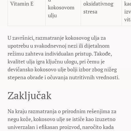
Vitamin E
oksidativnog
ka
kokosovom
stresa
iz
ulju
vi
U završnici, razmatranje kokosovog ulja za
upotrebu u svakodnevnoj nezi ili dijetalnom
režimu zahteva individualan pristup. Takođe,
kvalitet ulja igra ključnu ulogu, pri čemu je
devičansko kokosovo ulje bolji izbor zbog nižeg
stepena obrade i očuvanja nutritivnih vrednosti.
Zaključak
Na kraju razmatranja o prirodnim rešenjima za
negu kože, kokosovo ulje se ističe kao izuzetno
univerzalan i efikasan proizvod, naročito kada