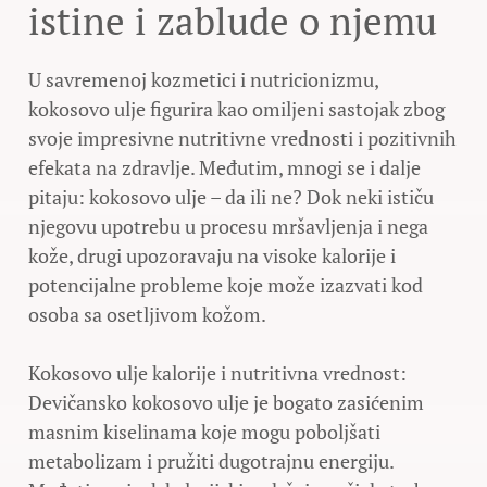
istine i zablude o njemu
U savremenoj kozmetici i nutricionizmu,
kokosovo ulje figurira kao omiljeni sastojak zbog
svoje impresivne nutritivne vrednosti i pozitivnih
efekata na zdravlje. Međutim, mnogi se i dalje
pitaju: kokosovo ulje – da ili ne? Dok neki ističu
njegovu upotrebu u procesu mršavljenja i nega
kože, drugi upozoravaju na visoke kalorije i
potencijalne probleme koje može izazvati kod
osoba sa osetljivom kožom.
Kokosovo ulje kalorije i nutritivna vrednost:
Devičansko kokosovo ulje je bogato zasićenim
masnim kiselinama koje mogu poboljšati
metabolizam i pružiti dugotrajnu energiju.