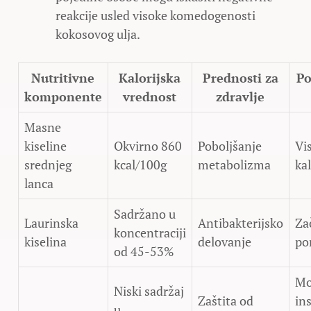
reakcije usled visoke komedogenosti
kokosovog ulja.
Nutritivne
Kalorijska
Prednosti za
Po
komponente
vrednost
zdravlje
Masne
kiseline
Okvirno 860
Poboljšanje
Vi
srednjeg
kcal/100g
metabolizma
kal
lanca
Sadržano u
Laurinska
Antibakterijsko
Za
koncentraciji
kiselina
delovanje
po
od 45-53%
Mo
Niski sadržaj
Zaštita od
in
u