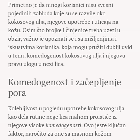
Primetno je da mnogi korisnici nisu svesni
pojedinih zabluda koje su se razvile oko
kokosovog ulja, njegove upotrebe i uticaja na
kožu. Osim što brojke i činjenice treba uzeti u
obzir, važno je upoznati se i sa mišljenjima i
iskustvima korisnika, koja mogu pružiti dublji uvid
u temu komedogenost kokosovog ulja i njegovu
pravu ulogu u nezi lica.
Komedogenost i začepljenje
pora
Kolebljivost u pogledu upotrebe kokosovog ulja
kao dela rutine nege lica mahom proističe iz
njegove visoke
komedogenosti
. Ovo jeste ključan
faktor, naročito za one sa masnom kožom