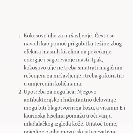
Kokosovo ulje za mršavljenje: Često se
navodi kao pomoć pri gubitku težine zbog
efekata masnih kiselina na povećanje
energije i sagorevanje masti. Ipak,
kokosovo ulje ne treba smatrati magičnim
rešenjem za mršavljenje i treba ga koristiti
u umjerenim količinama.
Upotreba za negu lica: Njegovo
antibakterijsko i hidratantno delovanje
mogu biti blagotvorni za kožu, a vitamin E i
laurinska kiselina pomažu u očuvanju
mladalačkog izgleda kože. Unatoč tome,
pojedine osobe mogu iskusiti negativne