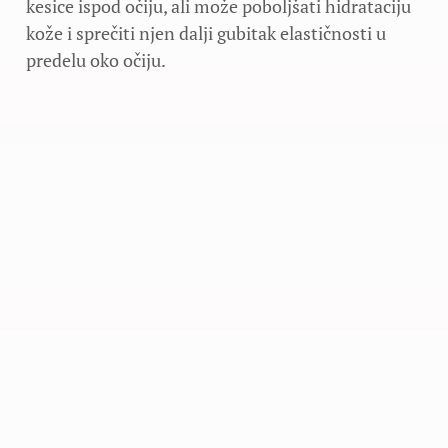
kesice ispod očiju, ali može poboljšati hidrataciju
kože i sprečiti njen dalji gubitak elastičnosti u
predelu oko očiju.