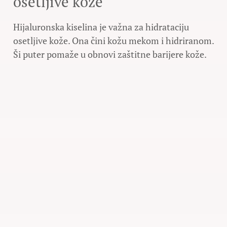
osetljive kože
Hijaluronska kiselina je važna za hidrataciju
osetljive kože. Ona čini kožu mekom i hidriranom.
Ši puter pomaže u obnovi zaštitne barijere kože.