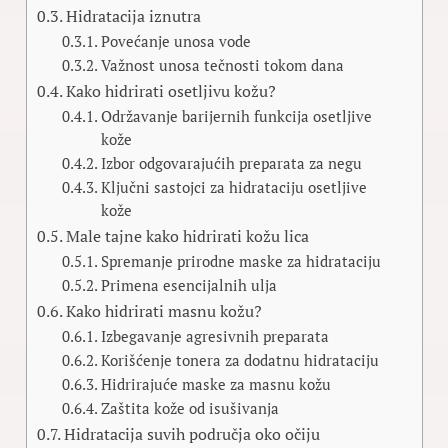
Hidratacija iznutra
Povećanje unosa vode
Važnost unosa tečnosti tokom dana
Kako hidrirati osetljivu kožu?
Održavanje barijernih funkcija osetljive
kože
Izbor odgovarajućih preparata za negu
Ključni sastojci za hidrataciju osetljive
kože
Male tajne kako hidrirati kožu lica
Spremanje prirodne maske za hidrataciju
Primena esencijalnih ulja
Kako hidrirati masnu kožu?
Izbegavanje agresivnih preparata
Korišćenje tonera za dodatnu hidrataciju
Hidrirajuće maske za masnu kožu
Zaštita kože od isušivanja
Hidratacija suvih područja oko očiju