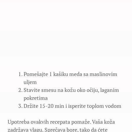
Pomešajte 1 kašiku meda sa maslinovim
uljem
Stavite smesu na kožu oko očiju, laganim
pokretima
Držite 15-20 min i isperite toplom vodom
Upotreba ovakvih recepata pomaže. Vaša koža
zadržava vlagu. Sprečava bore, tako da ćete