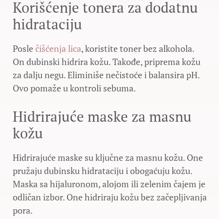
Korišćenje tonera za dodatnu
hidrataciju
Posle
čišćenja lica
, koristite toner bez alkohola.
On dubinski hidrira kožu. Takođe, priprema kožu
za dalju negu. Eliminiše nečistoće i balansira pH.
Ovo pomaže u kontroli sebuma.
Hidrirajuće maske za masnu
kožu
Hidrirajuće maske su ključne za masnu kožu. One
pružaju dubinsku hidrataciju i obogaćuju kožu.
Maska sa hijaluronom, alojom ili zelenim čajem je
odličan izbor. One hidriraju kožu bez začepljivanja
pora.