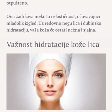
otpušteno.
Ona zadržava mekoću i elastičnost, očuvavajući
mladolik izgled. Uz redovnu negu lica i dubinsku
hidrataciju, vaša koža će ostati nežna i sjajna.
Važnost hidratacije kože lica