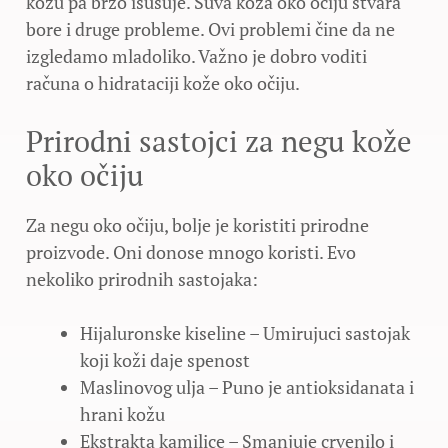
kožu pa brzo isušuje. Suva koža oko očiju stvara
bore i druge probleme. Ovi problemi čine da ne
izgledamo mladoliko. Važno je dobro voditi
računa o hidrataciji kože oko očiju.
Prirodni sastojci za negu kože
oko očiju
Za negu oko očiju, bolje je koristiti prirodne
proizvode. Oni donose mnogo koristi. Evo
nekoliko prirodnih sastojaka:
Hijaluronske kiseline – Umirujuci sastojak
koji koži daje spenost
Maslinovog ulja – Puno je antioksidanata i
hrani kožu
Ekstrakta kamilice – Smanjuje crvenilo i