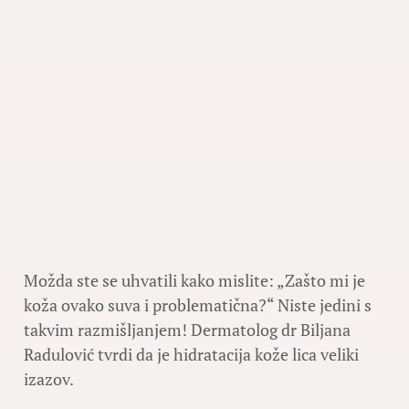
Možda ste se uhvatili kako mislite: „Zašto mi je
koža ovako suva i problematična?“ Niste jedini s
takvim razmišljanjem! Dermatolog dr Biljana
Radulović tvrdi da je hidratacija kože lica veliki
izazov.