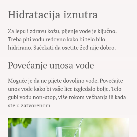
Hidratacija iznutra
Za lepu i zdravu kožu, pijenje vode je ključno.
Treba piti vodu redovno kako bi telo bilo
hidrirano. Sačekati da osetite žeđ nije dobro.
Povećanje unosa vode
Moguće je da ne pijete dovoljno vode. Povećajte
unos vode kako bi vaše lice izgledalo bolje. Telo
gubi vodu non-stop, više tokom vežbanja ili kada
ste u zatvorenom.