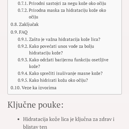
Prirodni sastojci za negu kože oko očiju
Prirodna maska za hidrataciju kože oko
očiju
Zaključak
FAQ
Zašto je važna hidratacija kože lica?
Kako povećati unos vode za bolju
hidrataciju kože?
Kako održati barijernu funkciju osetljive
kože?
Kako sprečiti isušivanje masne kože?
Kako hidrirati kožu oko očiju?
Veze ka izvorima
Ključne pouke:
Hidratacija kože lica je ključna za zdrav i
blistav ten