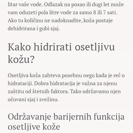
litar vaše vode. Odlazak na posao ili dugi let može
vam oduzeti pola litre vode za samo 8 ili 7 sati.
Ako tu količinu ne nadoknadite, koža postaje
dehidrirana i gubi sjaj.
Kako hidrirati osetljivu
kožu?
Osetljiva koža zahteva posebnu negu kada je reč o
hidrataciji. Dobra hidratacija je važna za njenu
zaštitu od štetnih faktora. Tako održavamo njen
očuvani sjaj i svežinu.
Održavanje barijernih funkcija
osetljive kože