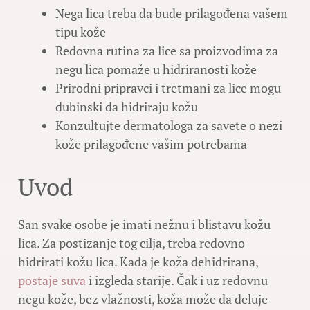
Nega lica treba da bude prilagođena vašem
tipu kože
Redovna rutina za lice sa proizvodima za
negu lica pomaže u hidriranosti kože
Prirodni pripravci i tretmani za lice mogu
dubinski da hidriraju kožu
Konzultujte dermatologa za savete o nezi
kože prilagođene vašim potrebama
Uvod
San svake osobe je imati nežnu i blistavu kožu
lica. Za postizanje tog cilja, treba redovno
hidrirati kožu lica. Kada je koža dehidrirana,
postaje suva
i izgleda starije. Čak i uz redovnu
negu kože, bez vlažnosti, koža može da deluje