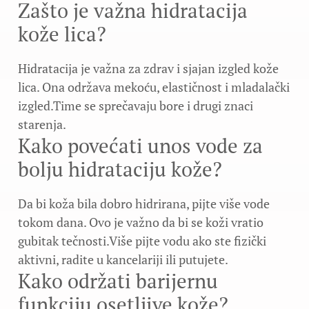
Zašto je važna hidratacija
kože lica?
Hidratacija je važna za zdrav i sjajan izgled kože
lica. Ona održava mekoću, elastičnost i mladalački
izgled.Time se sprečavaju bore i drugi znaci
starenja.
Kako povećati unos vode za
bolju hidrataciju kože?
Da bi koža bila dobro hidrirana, pijte više vode
tokom dana. Ovo je važno da bi se koži vratio
gubitak tečnosti.Više pijte vodu ako ste fizički
aktivni, radite u kancelariji ili putujete.
Kako održati barijernu
funkciju osetljive kože?