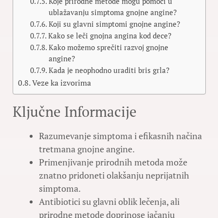
Koje prirodne metode mogu pomoći u
ublažavanju simptoma gnojne angine?
Koji su glavni simptomi gnojne angine?
Kako se leči gnojna angina kod dece?
Kako možemo sprečiti razvoj gnojne
angine?
Kada je neophodno uraditi bris grla?
Veze ka izvorima
Ključne Informacije
Razumevanje simptoma i efikasnih načina
tretmana gnojne angine.
Primenjivanje prirodnih metoda može
znatno pridoneti olakšanju neprijatnih
simptoma.
Antibiotici su glavni oblik lečenja, ali
prirodne metode doprinose jačanju