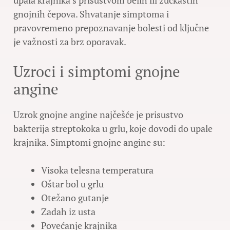
upala krajnika s prisustvom belih ili žućkastih
gnojnih čepova. Shvatanje simptoma i
pravovremeno prepoznavanje bolesti od ključne
je važnosti za brz oporavak.
Uzroci i simptomi gnojne
angine
Uzrok gnojne angine najčešće je prisustvo
bakterija streptokoka u grlu, koje dovodi do upale
krajnika. Simptomi gnojne angine su:
Visoka telesna temperatura
Oštar bol u grlu
Otežano gutanje
Zadah iz usta
Povećanje krajnika