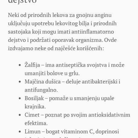
Neki od prirodnih lekova za gnojnu anginu
uključuju upotrebu lekovitog bilja i prirodnih
sastojaka koji mogu imati antiinflamatorno
dejstvo i podržati oporavak organizma. Ovde
izdvajamo neke od najčešće korišćenih:
Žalfija – ima antiseptička svojstva i može
umanjiti bolove u grlu.
Majčina dušica – deluje antibakterijski i
antifungalno.
Bosiljak – pomaže u smanjenju upale
krajnika.
Cimet – poznat po svojim antioksidativnim
efektima.
Limun – bogat vitaminom C, doprinosi