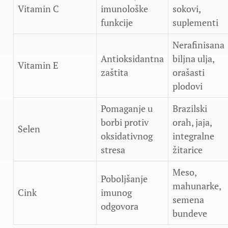
Vitamin C
imunološke
sokovi,
funkcije
suplementi
Nerafinisana
Antioksidantna
biljna ulja,
Vitamin E
zaštita
orašasti
plodovi
Pomaganje u
Brazilski
borbi protiv
orah, jaja,
Selen
oksidativnog
integralne
stresa
žitarice
Meso,
Poboljšanje
mahunarke,
Cink
imunog
semena
odgovora
bundeve