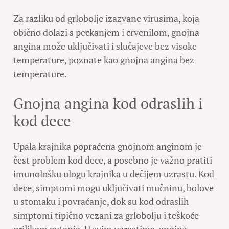
Za razliku od grlobolje izazvane virusima, koja
obično dolazi s peckanjem i crvenilom, gnojna
angina može uključivati i slučajeve bez visoke
temperature, poznate kao gnojna angina bez
temperature.
Gnojna angina kod odraslih i
kod dece
Upala krajnika popraćena gnojnom anginom je
čest problem kod dece, a posebno je važno pratiti
imunološku ulogu krajnika u dečijem uzrastu. Kod
dece, simptomi mogu uključivati mučninu, bolove
u stomaku i povraćanje, dok su kod odraslih
simptomi tipično vezani za grlobolju i teškoće