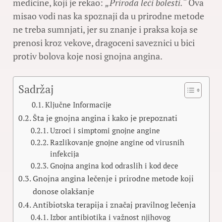
medicine, koji je rekao:
„Priroda leči bolesti.“
Ova
misao vodi nas ka spoznaji da u prirodne metode
ne treba sumnjati, jer su znanje i praksa koja se
prenosi kroz vekove, dragoceni saveznici u bici
protiv bolova koje nosi gnojna angina.
Sadržaj
Ključne Informacije
Šta je gnojna angina i kako je prepoznati
Uzroci i simptomi gnojne angine
Razlikovanje gnojne angine od virusnih
infekcija
Gnojna angina kod odraslih i kod dece
Gnojna angina lečenje i prirodne metode koji
donose olakšanje
Antibiotska terapija i značaj pravilnog lečenja
Izbor antibiotika i važnost njihovog