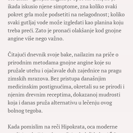
ikada iskusio njene simptome, zna koliko svaki
pokret grla može podsetiti na nelagodnost; koliko
svaki gutljaj vode može izgledati kao planina koju
treba preći. Zato je pronaći olakšanje kod gnojne
angine više nego važno.
Čitajući dnevnik svoje bake, nailazim na priče o
prirodnim metodama gnojne angine koje su
pružale utehu i ojačavale duh zajednice na pragu
zimskih mrazova. Bez pristupa današnjim
medicinskim postignućima, okretali su se prirodi i
njenim drevnim receptima, dokazanoj mudrosti
koja i danas pruža alternativu u lečenju ovog
bolnog tegoba.
Kada pomislim na reči Hipokrata, oca moderne