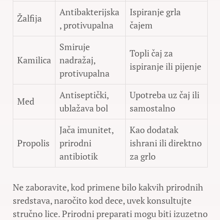
Antibakterijska
Ispiranje grla
Žalfija
, protivupalna
čajem
Smiruje
Topli čaj za
Kamilica
nadražaj,
ispiranje ili pijenje
protivupalna
Antiseptički,
Upotreba uz čaj ili
Med
ublažava bol
samostalno
Jača imunitet,
Kao dodatak
Propolis
prirodni
ishrani ili direktno
antibiotik
za grlo
Ne zaboravite, kod primene bilo kakvih prirodnih
sredstava, naročito kod dece, uvek konsultujte
stručno lice. Prirodni preparati mogu biti izuzetno