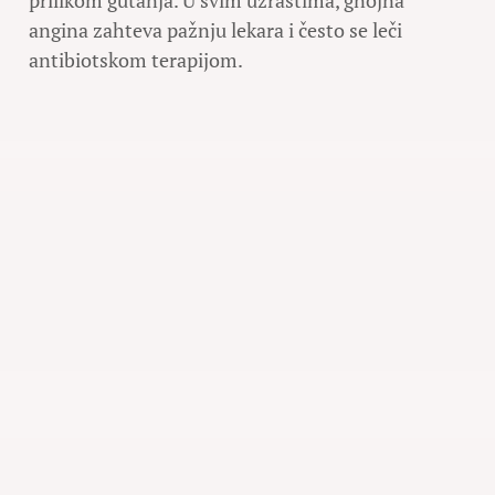
prilikom gutanja. U svim uzrastima, gnojna
angina zahteva pažnju lekara i često se leči
antibiotskom terapijom.