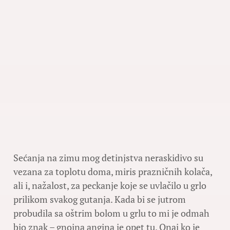
Sećanja na zimu mog detinjstva neraskidivo su
vezana za toplotu doma, miris prazničnih kolača,
ali i, nažalost, za peckanje koje se uvlačilo u grlo
prilikom svakog gutanja. Kada bi se jutrom
probudila sa oštrim bolom u grlu to mi je odmah
bio znak – gnojna angina je opet tu. Onaj ko je