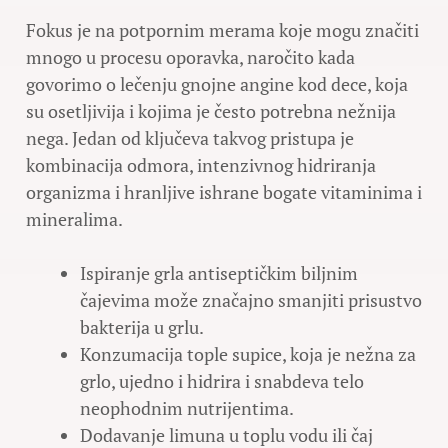
Fokus je na potpornim merama koje mogu značiti
mnogo u procesu oporavka, naročito kada
govorimo o lečenju gnojne angine kod dece, koja
su osetljivija i kojima je često potrebna nežnija
nega. Jedan od ključeva takvog pristupa je
kombinacija odmora, intenzivnog hidriranja
organizma i hranljive ishrane bogate vitaminima i
mineralima.
Ispiranje grla antiseptičkim biljnim
čajevima može značajno smanjiti prisustvo
bakterija u grlu.
Konzumacija tople supice, koja je nežna za
grlo, ujedno i hidrira i snabdeva telo
neophodnim nutrijentima.
Dodavanje limuna u toplu vodu ili čaj