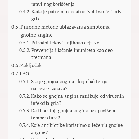
pravilnog korišćenja
Kada je potrebno dodatno ispitivanje i bris
grla
Prirodne metode ublažavanja simptoma
gnojne angine
Prirodni lekovi i njihovo dejstvo
Prevencija i jačanje imuniteta kao deo
tretmana
Zaključak
FAQ
Šta je gnojna angina i koju bakteriju
najčešće izaziva?
Kako se gnojna angina razlikuje od virusnih
infekcija grla?
Da li postoji gnojna angina bez povišene
temperature?
Koje antibiotike koristimo u lečenju gnojne
angine?