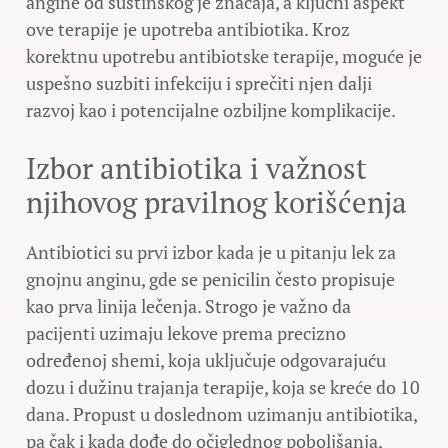
angine od suštinskog je značaja, a ključni aspekt
ove terapije je upotreba antibiotika. Kroz
korektnu upotrebu antibiotske terapije, moguće je
uspešno suzbiti infekciju i sprečiti njen dalji
razvoj kao i potencijalne ozbiljne komplikacije.
Izbor antibiotika i važnost
njihovog pravilnog korišćenja
Antibiotici su prvi izbor kada je u pitanju lek za
gnojnu anginu, gde se penicilin često propisuje
kao prva linija lečenja. Strogo je važno da
pacijenti uzimaju lekove prema precizno
određenoj shemi, koja uključuje odgovarajuću
dozu i dužinu trajanja terapije, koja se kreće do 10
dana. Propust u doslednom uzimanju antibiotika,
pa čak i kada dođe do očiglednog poboljšanja,