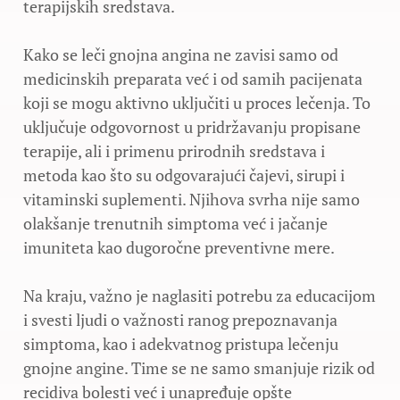
terapijskih sredstava.
Kako se leči gnojna angina ne zavisi samo od
medicinskih preparata već i od samih pacijenata
koji se mogu aktivno uključiti u proces lečenja. To
uključuje odgovornost u pridržavanju propisane
terapije, ali i primenu prirodnih sredstava i
metoda kao što su odgovarajući čajevi, sirupi i
vitaminski suplementi. Njihova svrha nije samo
olakšanje trenutnih simptoma već i jačanje
imuniteta kao dugoročne preventivne mere.
Na kraju, važno je naglasiti potrebu za educacijom
i svesti ljudi o važnosti ranog prepoznavanja
simptoma, kao i adekvatnog pristupa lečenju
gnojne angine. Time se ne samo smanjuje rizik od
recidiva bolesti već i unapređuje opšte