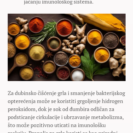
jačanju imunološkog sistema.
Za dubinsko čišćenje grla i smanjenje bakterijskog
opterećenja može se koristiti grgoljenje hidrogen
peroksidom, dok je sok od đumbira odličan za
podsticanje cirkulacije i ubrzavanje metabolizma,
što može pozitivno uticati na imunološku