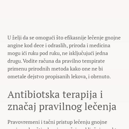
U želji da se omogući što efikasnije lečenje gnojne
angine kod dece i odraslih, priroda i medicina
mogu ići ruku pod ruku, ne isključujući jedna
drugu. Vodite računa da pravilno tempirate
primenu prirodnih metoda kako one ne bi
ometale dejstvo propisanih lekova, i obrnuto.
Antibiotska terapija i
značaj pravilnog lečenja
Pravovremeni i tačni pristup lečenju gnojne