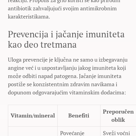
reakciju. Propolis za grlo koristi se kao prirodni
antibiotik zahvaljujući svojim antimikrobnim
karakteristikama.
Prevencija i jačanje imuniteta
kao deo tretmana
Uloga prevencije je ključna ne samo u izbegavanju
angine već i u uspostavljanju jakog imuniteta koji
može odbiti napad patogena. Jačanje imuniteta
postiže se konzistentnim zdravim navikama i
dopunom odgovarajućim vitaminskim dodacima:
Preporučen
Vitamin/mineral
Benefiti
oblik
Povećanje
Sveži voćni