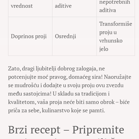
nepotrebnih
vrednost
aditive
aditiva
Transformiše
proju u
Doprinos proji
Osrednji
vrhunsko
jelo
Zato, dragi ljubitelji dobrog zalogaja, ne
potcenjujte moć pravog, domaćeg sira! Naoružajte
se mudrošću i dodajte u svoju proju ovu zvezdu
među sastojcima! U skladu sa tradicijom i
kvalitetom, vaša proja neće biti samo obrok – biće
priča za sebe, kulinarstvo koje se pamti.
Brzi recept – Pripremite