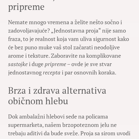
pripreme
Nemate mnogo vremena a želite nešto sočno i
zadovoljavajuće? „Jednostavna proja“ nije samo
fraza, to je realnost koja vam uliva sigurnost kako
će bez puno muke vaš stol začarati neodoljive
arome i teksture. Zaboravite na komplikovane
sastojke
i duge
pripreme
– ovde je sve stvar
jednostavnog
recepta
i par osnovnih koraka.
Brza i zdrava alternativa
običnom hlebu
Dok ambalažni hlebovi sede na policama
supermarketa, našem brzopoteznom jelu ne
trebaju aditivi da bude sveže. Proja sa sirom uvodi