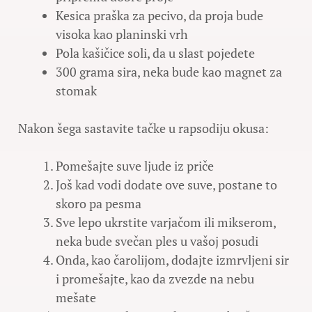
Kesica praška za pecivo, da proja bude
visoka kao planinski vrh
Pola kašičice soli, da u slast pojedete
300 grama sira, neka bude kao magnet za
stomak
Nakon šega sastavite tačke u rapsodiju okusa:
Pomešajte suve ljude iz priče
Još kad vodi dodate ove suve, postane to
skoro pa pesma
Sve lepo ukrstite varjačom ili mikserom,
neka bude svečan ples u vašoj posudi
Onda, kao čarolijom, dodajte izmrvljeni sir
i promešajte, kao da zvezde na nebu
mešate