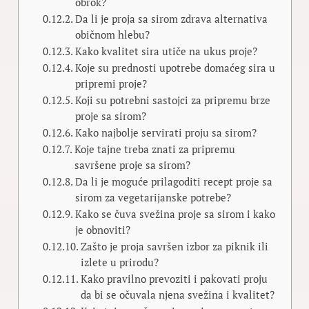
obrok?
Da li je proja sa sirom zdrava alternativa
običnom hlebu?
Kako kvalitet sira utiče na ukus proje?
Koje su prednosti upotrebe domaćeg sira u
pripremi proje?
Koji su potrebni sastojci za pripremu brze
proje sa sirom?
Kako najbolje servirati proju sa sirom?
Koje tajne treba znati za pripremu
savršene proje sa sirom?
Da li je moguće prilagoditi recept proje sa
sirom za vegetarijanske potrebe?
Kako se čuva svežina proje sa sirom i kako
je obnoviti?
Zašto je proja savršen izbor za piknik ili
izlete u prirodu?
Kako pravilno prevoziti i pakovati proju
da bi se očuvala njena svežina i kvalitet?