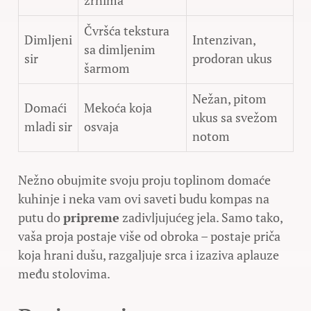
zrnima
Čvršća tekstura
Dimljeni
Intenzivan,
sa dimljenim
sir
prodoran ukus
šarmom
Nežan, pitom
Domaći
Mekoća koja
ukus sa svežom
mladi sir
osvaja
notom
Nežno obujmite svoju proju toplinom domaće
kuhinje i neka vam ovi saveti budu kompas na
putu do
pripreme
zadivljujućeg jela. Samo tako,
vaša proja postaje više od obroka – postaje priča
koja hrani dušu, razgaljuje srca i izaziva aplauze
među stolovima.