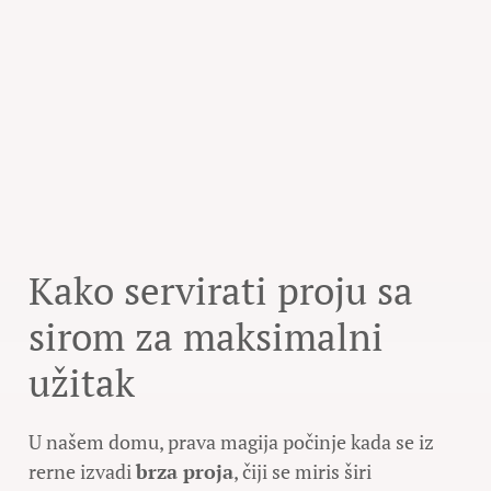
Kako servirati proju sa
sirom za maksimalni
užitak
U našem domu, prava magija počinje kada se iz
rerne izvadi
brza proja
, čiji se miris širi