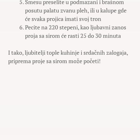
Smesu preselite u podmazani i brašnom
posutu palatu zvanu pleh, ili u kalupe gde
će svaka projica imati svoj tron
Pecite na 220 stepeni, kao ljubavni zanos
proja sa sirom će rasti 25 do 30 minuta
I tako, ljubitelji tople kuhinje i srdačnih zalogaja,
priprema proje sa sirom može početi!