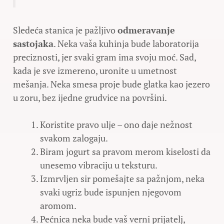
Sledeća stanica je pažljivo
odmeravanje
sastojaka
. Neka vaša kuhinja bude laboratorija
preciznosti, jer svaki gram ima svoju moć. Sad,
kada je sve izmereno, uronite u umetnost
mešanja. Neka smesa proje bude glatka kao jezero
u zoru, bez ijedne grudvice na površini.
Koristite pravo ulje – ono daje nežnost
svakom zalogaju.
Biram jogurt sa pravom merom kiselosti da
unesemo vibraciju u teksturu.
Izmrvljen sir pomešajte sa pažnjom, neka
svaki ugriz bude ispunjen njegovom
aromom.
Pećnica neka bude vaš verni prijatelj,