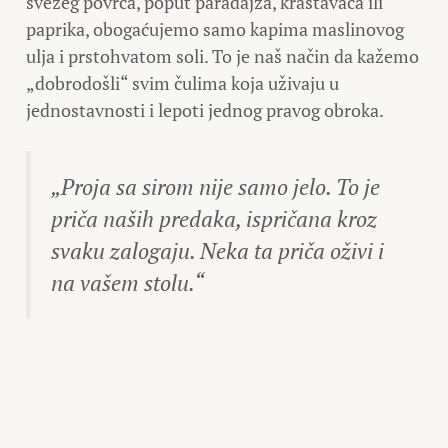
svežeg povrća, poput paradajza, krastavaca ili
paprika, obogaćujemo samo kapima maslinovog
ulja i prstohvatom soli. To je naš način da kažemo
„dobrodošli“ svim čulima koja uživaju u
jednostavnosti i lepoti jednog pravog obroka.
„Proja sa sirom nije samo jelo. To je
priča naših predaka, ispričana kroz
svaku zalogaju. Neka ta priča oživi i
na vašem stolu.“