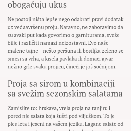
obogaćuju ukus
Ne postoji ništa lepše nego odabrati pravi dodatak
uz već savršenu proju. Naravno, ne zaboravimo da
su svaki put kada govorimo o garniturama, sveže
bilje i različiti namazi neizostavni. Evo naše
malene tajne – nešto peršuna ili bosiljka zeleno se
smesi sa vrha, a kisela pavlaka ili domaći ajvar
nežno grle svaku projicu, čineći je još sočnijom.
Proja sa sirom u kombinaciji
sa svežim sezonskim salatama
Zamislite to: hrskava, vrela proja na tanjiru i
pored nje salata koja šušti pod viljuškom. To je
ples leta i jeseni na vašem jeziku. Lagane salate od