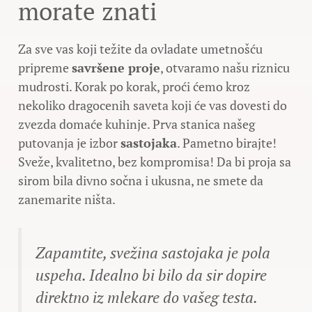
morate znati
Za sve vas koji težite da ovladate umetnošću
pripreme
savršene proje
, otvaramo našu riznicu
mudrosti. Korak po korak, proći ćemo kroz
nekoliko dragocenih saveta koji će vas dovesti do
zvezda domaće kuhinje. Prva stanica našeg
putovanja je izbor
sastojaka
. Pametno birajte!
Sveže, kvalitetno, bez kompromisa! Da bi proja sa
sirom bila divno sočna i ukusna, ne smete da
zanemarite ništa.
Zapamtite, svežina sastojaka je pola
uspeha. Idealno bi bilo da sir dopire
direktno iz mlekare do vašeg testa.