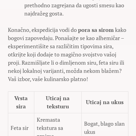
prethodno zagrejana da ugosti smesu kao
najdražeg gosta.
Konačno, ekspedicija vodi do
pora sa sirom
kako
bogovi zapovedaju. Ponašajte se kao alhemičar –
eksperimentišite sa različitim tipovima sira,
otkrijte koji dodaje to magično svojstvo vašoj
proji. Razmišljate li o dimljenom siru, feta siru ili
nekoj lokalnoj varijanti, možda nekom blažem?
Vaš izbor, vaše kulinarsko platno!
Vrsta
Uticaj na
Uticaj na ukus
sira
teksturu
Kremasta
Bogat, blago slan
Feta sir
tekstura sa
ukus