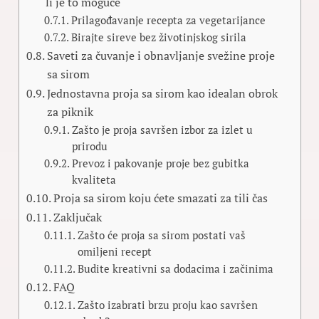
li je to moguće
Prilagođavanje recepta za vegetarijance
Birajte sireve bez životinjskog sirila
Saveti za čuvanje i obnavljanje svežine proje
sa sirom
Jednostavna proja sa sirom kao idealan obrok
za piknik
Zašto je proja savršen izbor za izlet u
prirodu
Prevoz i pakovanje proje bez gubitka
kvaliteta
Proja sa sirom koju ćete smazati za tili čas
Zaključak
Zašto će proja sa sirom postati vaš
omiljeni recept
Budite kreativni sa dodacima i začinima
FAQ
Zašto izabrati brzu proju kao savršen