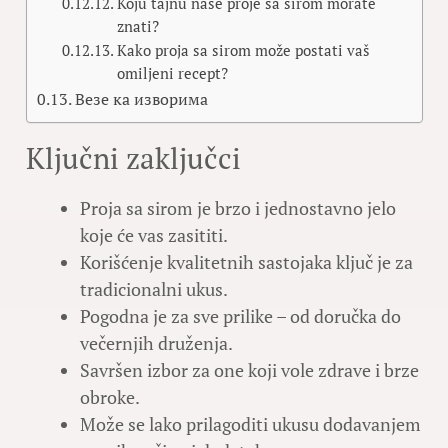
Koju tajnu naše proje sa sirom morate
znati?
Kako proja sa sirom može postati vaš
omiljeni recept?
Везе ка изворима
Ključni zaključci
Proja sa sirom je brzo i jednostavno jelo
koje će vas zasititi.
Korišćenje kvalitetnih sastojaka ključ je za
tradicionalni ukus.
Pogodna je za sve prilike – od doručka do
večernjih druženja.
Savršen izbor za one koji vole zdrave i brze
obroke.
Može se lako prilagoditi ukusu dodavanjem