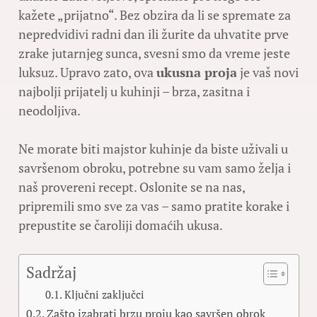
kažete „prijatno“. Bez obzira da li se spremate za
nepredvidivi radni dan ili žurite da uhvatite prve
zrake jutarnjeg sunca, svesni smo da vreme jeste
luksuz. Upravo zato, ova
ukusna proja
je vaš novi
najbolji prijatelj u kuhinji – brza, zasitna i
neodoljiva.
Ne morate biti majstor kuhinje da biste uživali u
savršenom obroku, potrebne su vam samo želja i
naš provereni recept. Oslonite se na nas,
pripremili smo sve za vas – samo pratite korake i
prepustite se čaroliji domaćih ukusa.
Sadržaj
Ključni zaključci
Zašto izabrati brzu proju kao savršen obrok