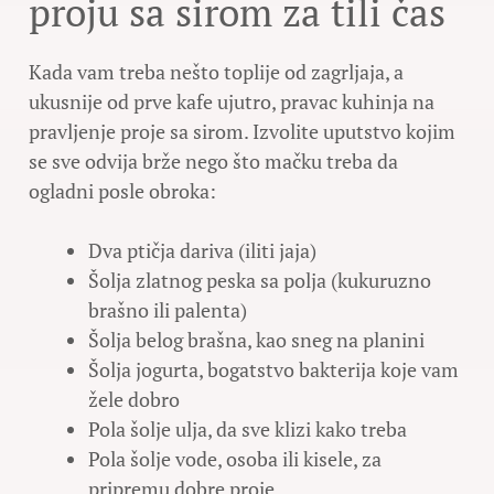
proju sa sirom za tili čas
Kada vam treba nešto toplije od zagrljaja, a
ukusnije od prve kafe ujutro, pravac kuhinja na
pravljenje proje sa sirom. Izvolite uputstvo kojim
se sve odvija brže nego što mačku treba da
ogladni posle obroka:
Dva ptičja dariva (iliti jaja)
Šolja zlatnog peska sa polja (kukuruzno
brašno ili palenta)
Šolja belog brašna, kao sneg na planini
Šolja jogurta, bogatstvo bakterija koje vam
žele dobro
Pola šolje ulja, da sve klizi kako treba
Pola šolje vode, osoba ili kisele, za
pripremu dobre proje