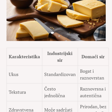
Industrijski
Karakteristika
Domaći sir
sir
Bogat i
Ukus
Standardizovan
raznovrstan
Često
Raznovrsna i
Tekstura
jednolična
autentična
Prirodan, bez
Zdravstvena
Može sadržati