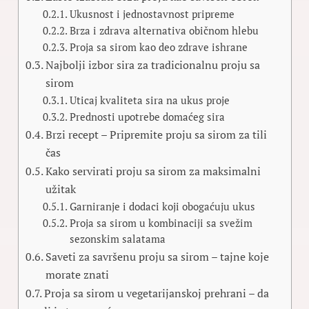
Ukusnost i jednostavnost pripreme
Brza i zdrava alternativa običnom hlebu
Proja sa sirom kao deo zdrave ishrane
Najbolji izbor sira za tradicionalnu proju sa
sirom
Uticaj kvaliteta sira na ukus proje
Prednosti upotrebe domaćeg sira
Brzi recept – Pripremite proju sa sirom za tili
čas
Kako servirati proju sa sirom za maksimalni
užitak
Garniranje i dodaci koji obogaćuju ukus
Proja sa sirom u kombinaciji sa svežim
sezonskim salatama
Saveti za savršenu proju sa sirom – tajne koje
morate znati
Proja sa sirom u vegetarijanskoj prehrani – da