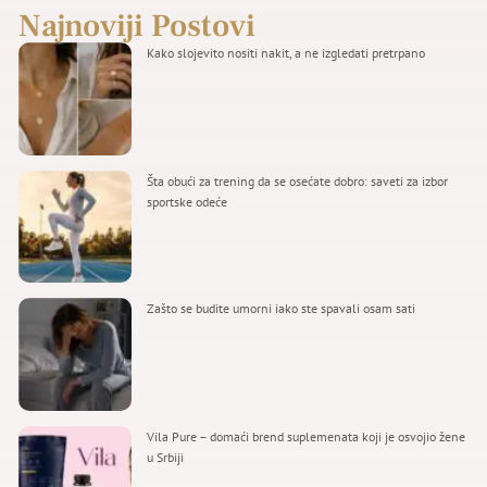
Najnoviji Postovi
Kako slojevito nositi nakit, a ne izgledati pretrpano
Šta obući za trening da se osećate dobro: saveti za izbor
sportske odeće
Zašto se budite umorni iako ste spavali osam sati
Vila Pure – domaći brend suplemenata koji je osvojio žene
u Srbiji