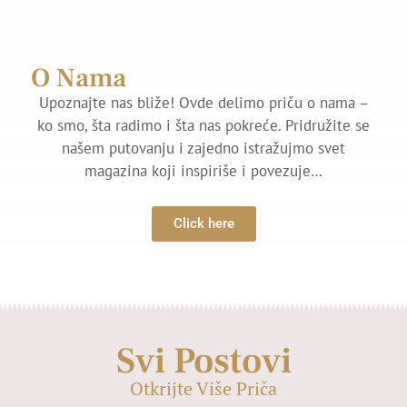
O Nama
Upoznajte nas bliže! Ovde delimo priču o nama –
ko smo, šta radimo i šta nas pokreće. Pridružite se
našem putovanju i zajedno istražujmo svet
magazina koji inspiriše i povezuje…
Click here
Svi Postovi
Otkrijte Više Priča