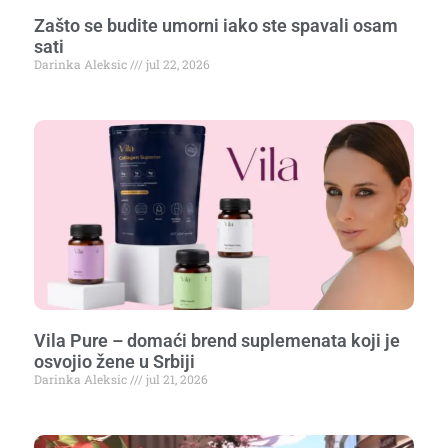
Zašto se budite umorni iako ste spavali osam
sati
Darinka Aleksic
jul 22, 2026
Vila Pure – domaći brend suplemenata koji je
osvojio žene u Srbiji
Darinka Aleksic
jul 21, 2026