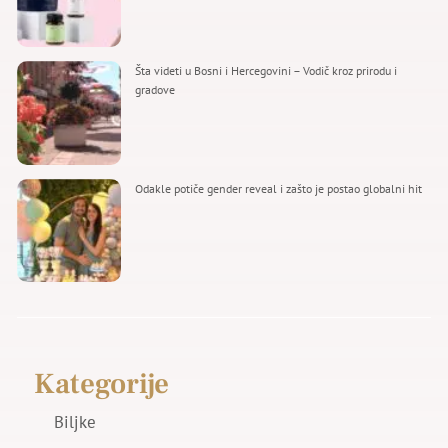
Šta videti u Bosni i Hercegovini – Vodič kroz prirodu i
gradove
Odakle potiče gender reveal i zašto je postao globalni hit
Kategorije
Biljke