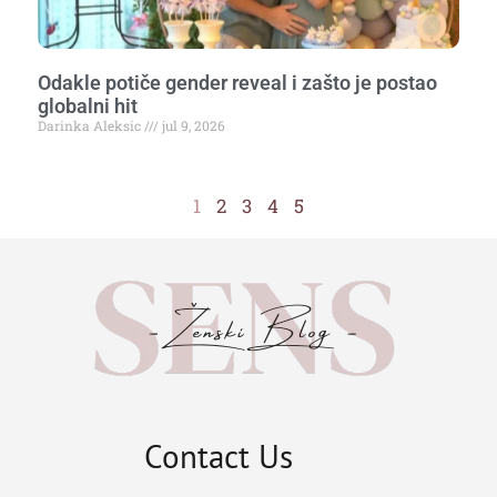
Odakle potiče gender reveal i zašto je postao
globalni hit
Darinka Aleksic
jul 9, 2026
1
2
3
4
5
Contact Us