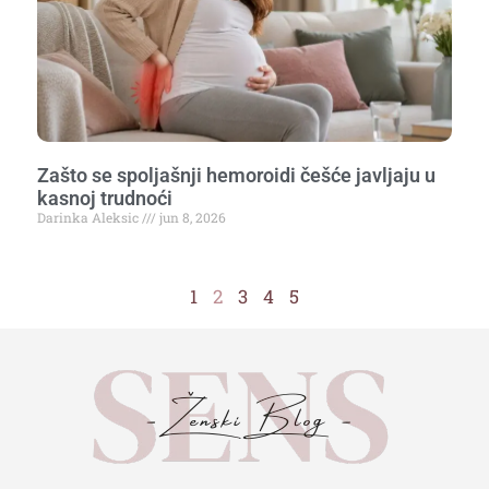
Zašto se spoljašnji hemoroidi češće javljaju u
kasnoj trudnoći
Darinka Aleksic
jun 8, 2026
1
2
3
4
5