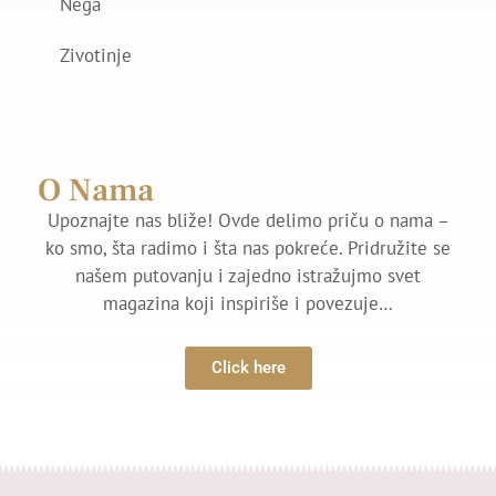
Nega
Zivotinje
O Nama
Upoznajte nas bliže! Ovde delimo priču o nama –
ko smo, šta radimo i šta nas pokreće. Pridružite se
našem putovanju i zajedno istražujmo svet
magazina koji inspiriše i povezuje…
Click here