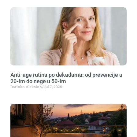
Anti-age rutina po dekadama: od prevencije u
20-im do nege u 50-im
Darinka Aleksic
jul 7, 2026