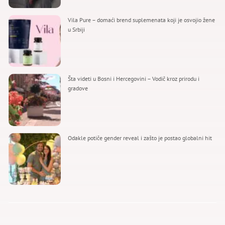
Vila Pure – domaći brend suplemenata koji je osvojio žene
u Srbiji
Šta videti u Bosni i Hercegovini – Vodič kroz prirodu i
gradove
Odakle potiče gender reveal i zašto je postao globalni hit