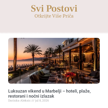
Svi Postovi
Otkrijte Više Priča
Luksuzan vikend u Marbelji – hoteli, plaže,
restorani i noćni izlazak
Darinka Aleksic
jul 8, 2026