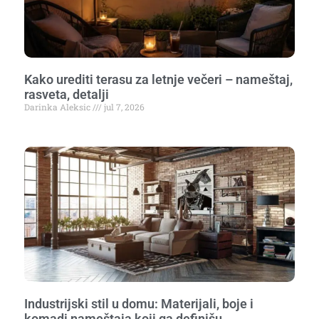
Kako urediti terasu za letnje večeri – nameštaj,
rasveta, detalji
Darinka Aleksic
jul 7, 2026
Industrijski stil u domu: Materijali, boje i
komadi nameštaja koji ga definišu