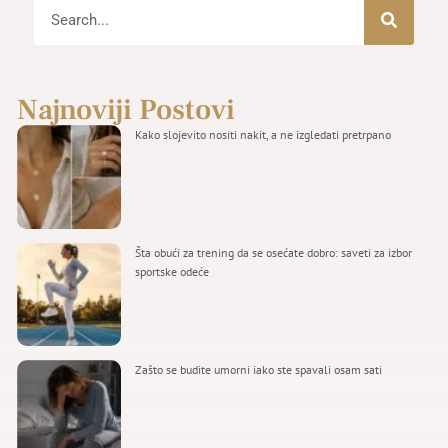
Najnoviji Postovi
Kako slojevito nositi nakit, a ne izgledati pretrpano
Šta obući za trening da se osećate dobro: saveti za izbor
sportske odeće
Zašto se budite umorni iako ste spavali osam sati