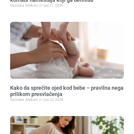
Darinka Aleksic
jun 17, 2026
Kako da sprečite ojed kod bebe – pravilna nega
prilikom presvlačenja
Darinka Aleksic
jun 12, 2026