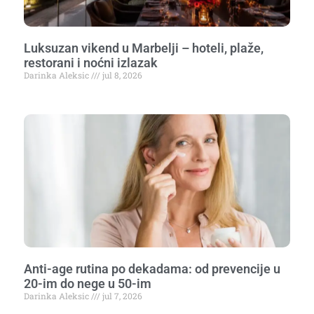
Luksuzan vikend u Marbelji – hoteli, plaže,
restorani i noćni izlazak
Darinka Aleksic
jul 8, 2026
Anti-age rutina po dekadama: od prevencije u
20-im do nege u 50-im
Darinka Aleksic
jul 7, 2026