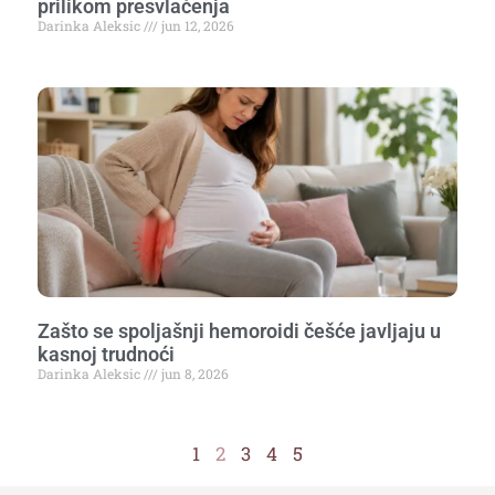
prilikom presvlačenja
Darinka Aleksic
jun 12, 2026
Zašto se spoljašnji hemoroidi češće javljaju u
kasnoj trudnoći
Darinka Aleksic
jun 8, 2026
1
2
3
4
5