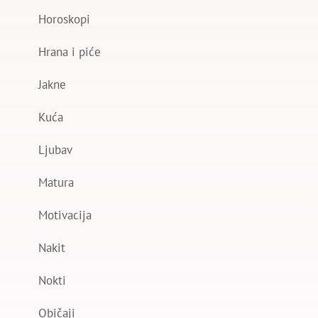
Horoskopi
Hrana i piće
Jakne
Kuća
Ljubav
Matura
Motivacija
Nakit
Nokti
Običaji