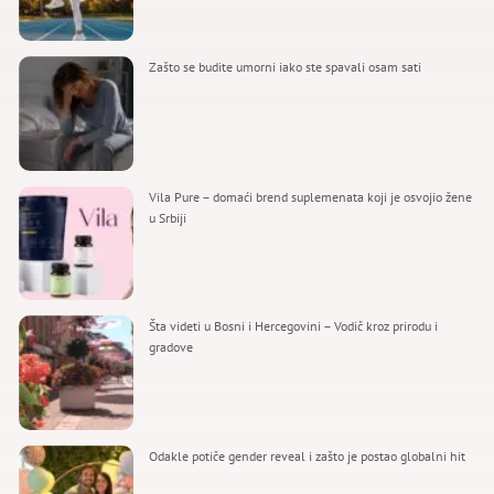
Zašto se budite umorni iako ste spavali osam sati
Vila Pure – domaći brend suplemenata koji je osvojio žene
u Srbiji
Šta videti u Bosni i Hercegovini – Vodič kroz prirodu i
gradove
Odakle potiče gender reveal i zašto je postao globalni hit