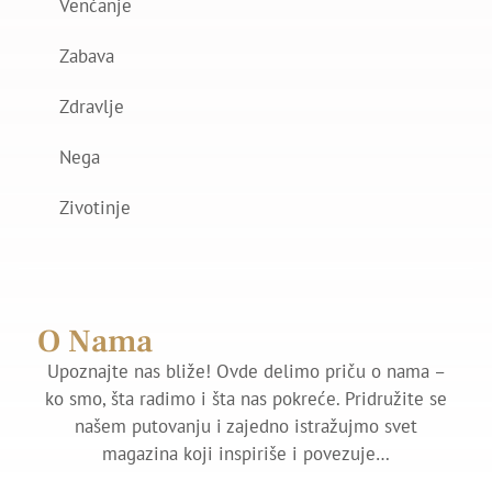
Venčanje
Zabava
Zdravlje
Nega
Zivotinje
O Nama
Upoznajte nas bliže! Ovde delimo priču o nama –
ko smo, šta radimo i šta nas pokreće. Pridružite se
našem putovanju i zajedno istražujmo svet
magazina koji inspiriše i povezuje…