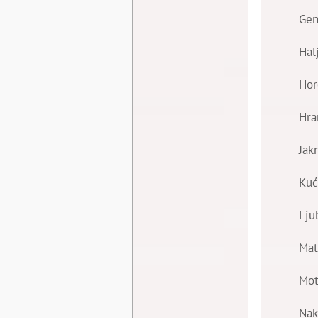
Gen
Hal
Hor
Hra
Jak
Kuć
Lju
Mat
Mot
Nak