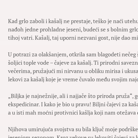
Kad grlo zaboli i kašalj ne prestaje, teško je naći ut
nađoh jedne prohladne jeseni, budeći se s bolnim grlo
tihoj vatri. Kašalj, taj uporni nezvani gost, nije dao mi
U potrazi za olakšanjem, otkrila sam blagodeti nečeg št
šoljici tople vode – čajeve za kašalj. Ti prirodni save
večerima, pružajući mi nirvanu u obliku mirisa i ukusa.
lekovi za kašalj koje je vreme čuvalo među svojim na
„Biljka je najnežnije, ali i najjače što priroda pruža“, 
ekspedicinar. I kako je bio u pravu! Biljni čajevi za ka
a u isti mah moćni protivnici kašlja koji nam otežava
Njihova umirujuća svojstva su bila ključ moje podrške u
jesenjom sezonom. Kroz vekove su lekoviti čajevi za k