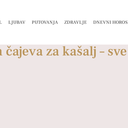
L
LJUBAV
PUTOVANJA
ZDRAVLJE
DNEVNI HOROS
h čajeva za kašalj – sv