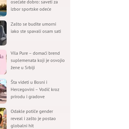
osećate dobro: saveti za
izbor sportske odeće
Zašto se budite umorni
iako ste spavali osam sati
Vila Pure – domaći brend
suplemenata koji je osvojio
žene u Srbiji
Šta videti u Bosni i
Hercegovini – Vodič kroz
prirodu i gradove
Odakle potiče gender
reveal i zašto je postao
globalni hit