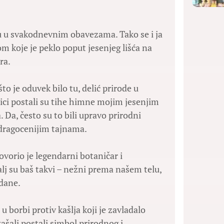
ehu u svakodnevnim obavezama. Tako se i ja
m koje je peklo poput jesenjeg lišća na
ra.
o je oduvek bilo tu, delić prirode u
znici postali su tihe himne mojim jesenjim
 Da, često su to bili upravo prirodni
jdragocenijim tajnama.
govorio je legendarni botaničar i
šalj su baš takvi – nežni prema našem telu,
 dane.
 borbi protiv kašlja koji je zavladalo
ašalj postali simbol prirodnog i