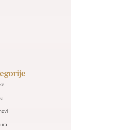
egorije
jke
a
movi
zura