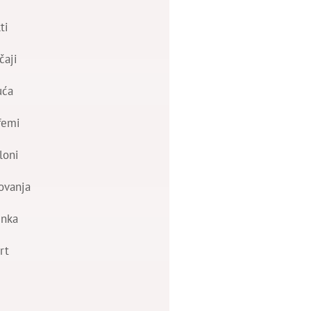
ti
čaji
uća
femi
loni
ovanja
nka
rt