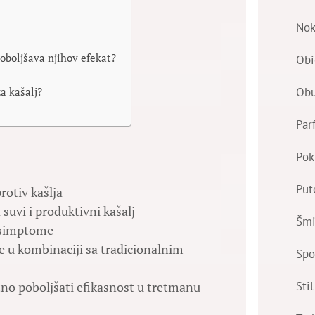
Nok
oboljšava njihov efekat?
Obi
Ob
a kašalj?
Par
Pok
Put
protiv kašlja
a suvi i produktivni kašalj
Šmi
i simptome
te u kombinaciji sa tradicionalnim
Spo
Stil
no poboljšati efikasnost u tretmanu