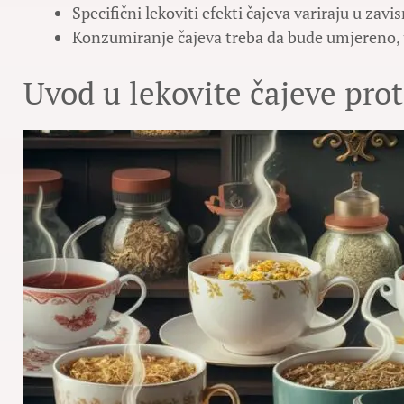
Specifični lekoviti efekti čajeva variraju u zav
Konzumiranje čajeva treba da bude umjereno,
Uvod u lekovite čajeve prot