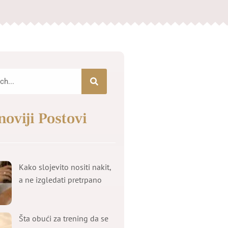
noviji Postovi
Kako slojevito nositi nakit,
a ne izgledati pretrpano
Šta obući za trening da se