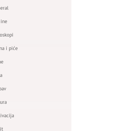
eral
jine
oskopi
na i piće
ne
a
bav
ura
ivacija
it