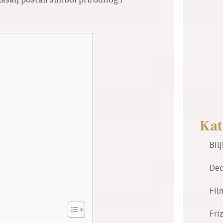
Kat
Bil
Dec
Fil
Fri