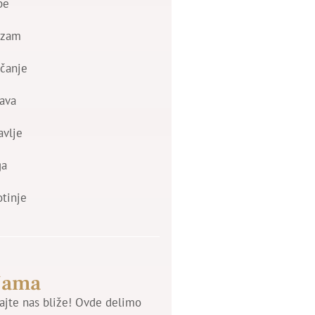
be
izam
čanje
ava
avlje
ga
otinje
Nama
jte nas bliže! Ovde delimo