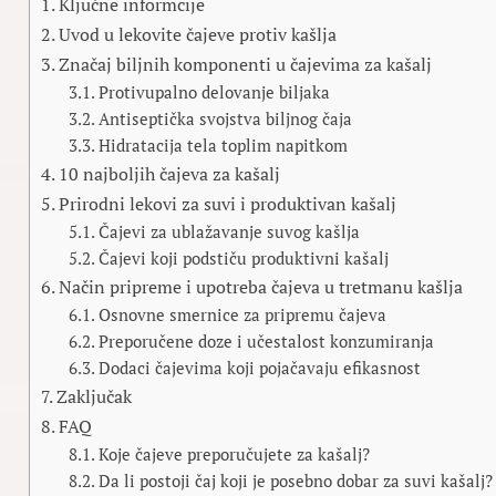
Ključne informcije
Uvod u lekovite čajeve protiv kašlja
Značaj biljnih komponenti u čajevima za kašalj
Protivupalno delovanje biljaka
Antiseptička svojstva biljnog čaja
Hidratacija tela toplim napitkom
10 najboljih čajeva za kašalj
Prirodni lekovi za suvi i produktivan kašalj
Čajevi za ublažavanje suvog kašlja
Čajevi koji podstiču produktivni kašalj
Način pripreme i upotreba čajeva u tretmanu kašlja
Osnovne smernice za pripremu čajeva
Preporučene doze i učestalost konzumiranja
Dodaci čajevima koji pojačavaju efikasnost
Zaključak
FAQ
Koje čajeve preporučujete za kašalj?
Da li postoji čaj koji je posebno dobar za suvi kašalj?