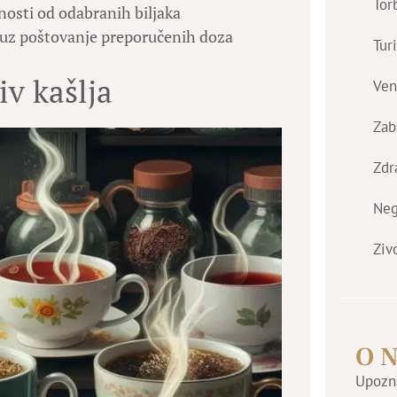
Tor
isnosti od odabranih biljaka
 uz poštovanje preporučenih doza
Tur
iv kašlja
Ven
Zab
Zdr
Ne
Ziv
O 
Upozna