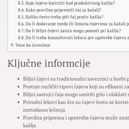
Koje čajeve koristiti kod produktivnog kašlja?
Kako pravilno pripremiti čaj za kašalj?
Koliko često treba piti čaj protiv kašlja?
Da li dodavanje meda ili limuna čajevima za kašalj p
Da li biljni čajevi zaista mogu pomoći pri kašlju?
Da li treba konzultovati lekara pre upotrebe čajeva z
Veze ka izvorima
Ključne informcije
Biljni čajevi su tradicionalni saveznici u borbi 
Postoje različiti tipovi čajeva koji su efikasni z
Biljni sastojci čaja mogu umiriti grlo i olakšat
Prirodni lekovi kao što su čajevi često se koris
metodama lečenja
Pravilna priprema i upotreba čajeva može znat
kašlja