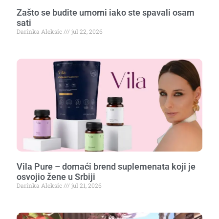
Zašto se budite umorni iako ste spavali osam
sati
Darinka Aleksic
jul 22, 2026
Vila Pure – domaći brend suplemenata koji je
osvojio žene u Srbiji
Darinka Aleksic
jul 21, 2026