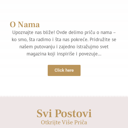
O Nama
Upoznajte nas bliže! Ovde delimo priču o nama –
ko smo, šta radimo i šta nas pokreće. Pridružite se
našem putovanju i zajedno istražujmo svet
magazina koji inspiriše i povezuje…
Click here
Svi Postovi
Otkrijte Više Priča