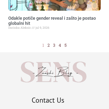
Odakle potiče gender reveal i zašto je postao
globalni hit
Darinka Aleksic
jul 9, 2026
1
2
3
4
5
Contact Us