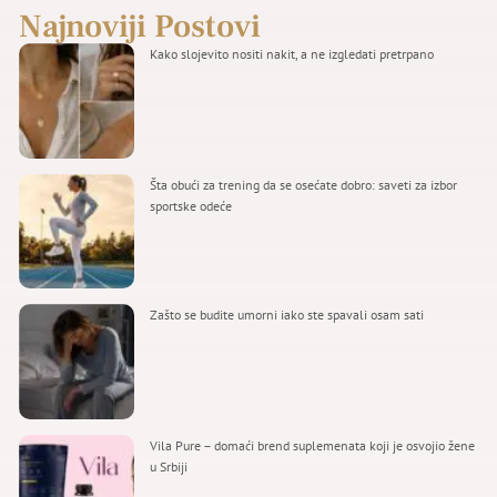
Najnoviji Postovi
Kako slojevito nositi nakit, a ne izgledati pretrpano
Šta obući za trening da se osećate dobro: saveti za izbor
sportske odeće
Zašto se budite umorni iako ste spavali osam sati
Vila Pure – domaći brend suplemenata koji je osvojio žene
u Srbiji