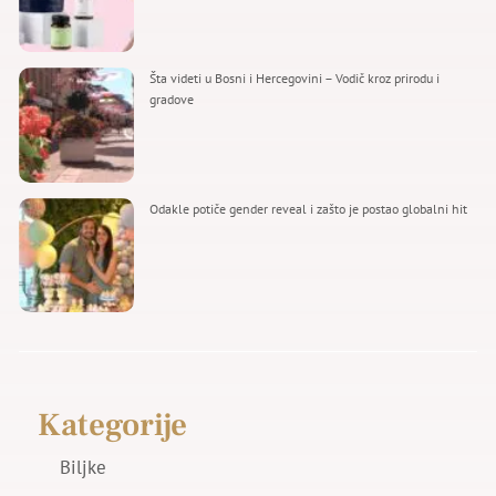
Šta videti u Bosni i Hercegovini – Vodič kroz prirodu i
gradove
Odakle potiče gender reveal i zašto je postao globalni hit
Kategorije
Biljke